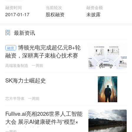
融资时间
当前轮次
融资金额
2017-01-17
股权融资
未披露
最新资讯
博顿光电完成超亿元B+轮
融资
融资，深耕离子束核心技术赛
道
高端装备制造
一周前
SK海力士崛起史
芯片半导体
一周前
Fullive.ai亮相2026世界人工智能
大会 展示AI健康硬件与“模型×
本体”创新技术路径
一周前