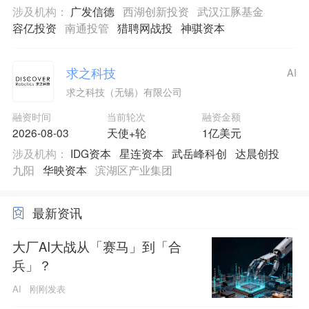
涉及机构：
广发信德
西湖创新投资
武汉江豚基金
容亿投资
南通投管
猎聘网战投
神骐资本
求之科技
AI
求之科技（无锡）有限公司
融资时间
当前轮次
融资金额
2026-08-03
天使+轮
1亿美元
涉及机构：
IDG资本
星连资本
武岳峰科创
达晨创投
九阳
华映资本
滨湖区产业集团
最新资讯
大厂AI大战从「赛马」到「合
兵」？
AI
刚刚发表