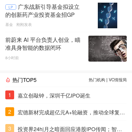
广东战新引导基金拟设立
LP
的创新药产业投资基金招GP
基金
刚刚发表
前蔚来 AI 平台负责人创业，瞄
准具身智能的数据闭环
8小时前
热门TOP5
热门机构
|
VC情报局
1
嘉立创敲钟，深圳千亿IPO诞生
2
宏德新材完成超亿元A+轮融资，推动全球复合
材料工程化应用
3
投资界24h|月之暗面回应港股IPO传闻；智元