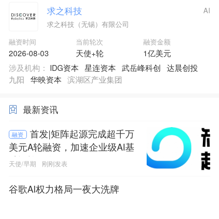
求之科技
AI
求之科技（无锡）有限公司
融资时间
当前轮次
融资金额
2026-08-03
天使+轮
1亿美元
涉及机构：
IDG资本
星连资本
武岳峰科创
达晨创投
九阳
华映资本
滨湖区产业集团
最新资讯
首发|矩阵起源完成超千万
融资
美元A轮融资，加速企业级AI基
础设施研发
天使/早期
刚刚发表
谷歌AI权力格局一夜大洗牌