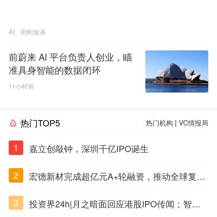
AI
刚刚发表
前蔚来 AI 平台负责人创业，瞄
准具身智能的数据闭环
11小时前
热门TOP5
热门机构
|
VC情报局
1
嘉立创敲钟，深圳千亿IPO诞生
2
宏德新材完成超亿元A+轮融资，推动全球复合
材料工程化应用
3
投资界24h|月之暗面回应港股IPO传闻；智元