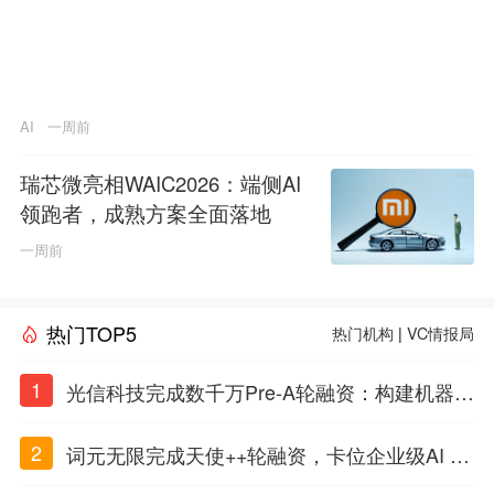
乱加戏
AI
一周前
瑞芯微亮相WAIC2026：端侧AI
领跑者，成熟方案全面落地
一周前
热门TOP5
热门机构
|
VC情报局
1
光信科技完成数千万Pre-A轮融资：构建机器理
解物质世界的光电智能体，定义Physical AI感
2
词元无限完成天使++轮融资，卡位企业级AI Ag
知闭环
ent基础设施赛道