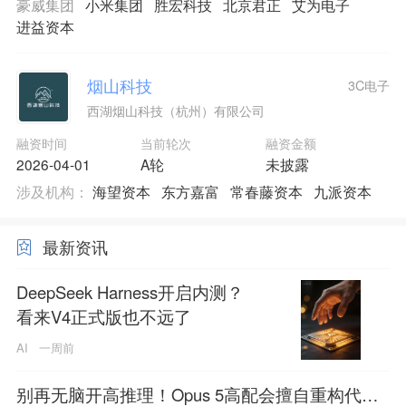
豪威集团
小米集团
胜宏科技
北京君正
艾为电子
进益资本
烟山科技
3C电子
西湖烟山科技（杭州）有限公司
融资时间
当前轮次
融资金额
2026-04-01
A轮
未披露
涉及机构：
海望资本
东方嘉富
常春藤资本
九派资本
最新资讯
DeepSeek Harness开启内测？
看来V4正式版也不远了
AI
一周前
别再无脑开高推理！Opus 5高配会擅自重构代码