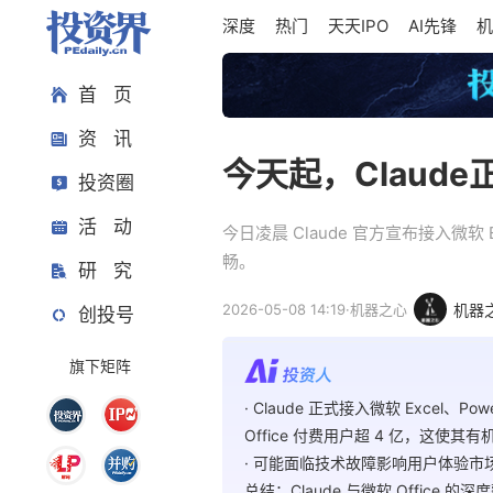
深度
热门
天天IPO
AI先锋
机
首 页
资 讯
今天起，Claude
投资圈
活 动
今日凌晨 Claude 官方宣布接入微软 
畅。
研 究
2026-05-08 14:19
·
机器之心
机器
创投号
旗下矩阵
· Claude 正式接入微软 Excel
Office 付费用户超 4 亿，这使
· 可能面临技术故障影响用户体验
总结：Claude 与微软 Offi