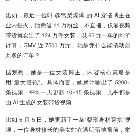
比如，最近一位叫 @雪梨爆爆 的 AI 穿搭博主在
业内很火，她凭借 11 万粉丝，不直播，仅靠视频
带货就卖出了 124 万件女装，以 60 元一单的均价
计算，GMV 近 7500 万元。她是凭什么能撬动如
此多的订单？
据观察，她是一位女装博主，内容核心策略是
用"量大管饱"。具体而言，她累计输出了 5200+
条视频，平均一天更新 10~15 条视频，几乎都是
由 AI 生成的女装带货视频。
比如 5 月 5 日，她更新了一条“梨形身材穿搭”视
频，一位身材修长的美女站在透明落地窗前，举