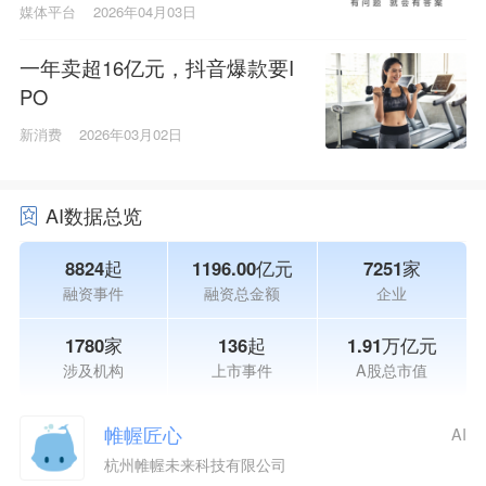
媒体平台
2026年04月03日
一年卖超16亿元，抖音爆款要I
PO
新消费
2026年03月02日
AI数据总览
8824起
1196.00亿元
7251家
融资事件
融资总金额
企业
1780家
136起
1.91万亿元
涉及机构
上市事件
A股总市值
帷幄匠心
AI
杭州帷幄未来科技有限公司