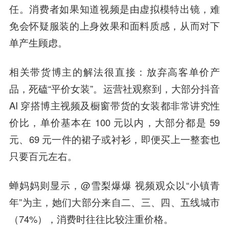
任。消费者如果知道视频是由虚拟模特出镜，难
免会怀疑服装的上身效果和面料质感，从而对下
单产生顾虑。
相关带货博主的解法很直接：放弃高客单价产
品，死磕“平价女装”。运营社观察到，大部分抖音
AI 穿搭博主视频及橱窗带货的女装都非常讲究性
价比，单价基本在 100 元以内，大部分都是 59
元、69 元一件的裙子或衬衫，即便买上一整套也
只要百元左右。
蝉妈妈则显示，@雪梨爆爆 视频观众以“小镇青
年”为主，她们大部分来自二、三、四、五线城市
（74%），消费时往往比较注重价格。