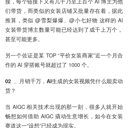
接，每个链接下又有几十乃至上百个 AI 博主为他
们带货，而类似的女装店铺又批量存在着，据此
推算，类似 @雪梨爆爆、@小七好物 这样的 AI
女装带货博主数量可能已经达到了成千上万个，
甚至可能更多。
另一个佐证是某 TOP “平价女装商家”近一个月合
作的 AI 穿搭账号就超过了 1000 个。
02 、月销千万，AI生成的女装视频凭什么能卖动
货？
当 AIGC 相关技术出现的那一刻，很多人就开始
畅想如何借助 AIGC 撬动生意增长，如今在女装
赛道这一“设想”已经成为现实。