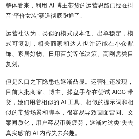
整体看来，利用 AI 博主带货的运营思路已经在抖
音“平价女装”赛道彻底跑通了。
运营社认为，类似的模式成本低、出单稳定，模
式可复制，相关商家和达人也许还能在小众配
饰、家居好物、日用百货等低决策、高刚需类目
复刻。
但是风口之下隐患也逐渐凸显。运营社还发现，
目前大批商家、博主、操盘手都在尝试 AIGC 带
货，她们用着相似的 AI 工具、相似的提示词和相
似的带货场景和脚本，很容易导致画面雷同、文
案同质化，用户容易审美疲劳，逐渐对这类“失去
真实感”的 AI 内容失去兴趣。