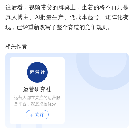
往后看，视频带货的牌桌上，坐着的将不再只是
真人博主。AI批量生产、低成本起号、矩阵化变
现，已经重新改写了整个赛道的竞争规则。
相关作者
运营研究社
运营人都在关注的运营服
务平台，深度挖掘优秀案
例，解读最新行业动态，
+ 关注
助力运营知识创新传播。