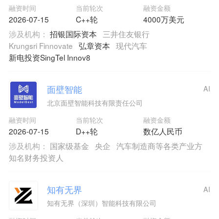
融资时间
当前轮次
融资金额
2026-07-15
C++轮
4000万美元
涉及机构：
招银国际资本
三井住友银行
Krungsri Finnovate
弘章资本
现代汽车
新电投资SingTel Innov8
面壁智能
AI
北京面壁智能科技有限责任公司
融资时间
当前轮次
融资金额
2026-07-15
D++轮
数亿人民币
涉及机构：
国家级基金
央企
汽车制造商等各类产业方
知名财务投资人
知有无界
AI
知有无界（深圳）智能科技有限公司