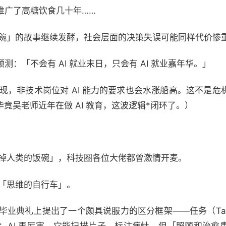
推广了高糖饮食几十年……
走饭碗」的故事继续发酵，社会层面的决策失误可能同样代价惨
：「不会有 AI 就业末日，只会有 AI 就业嘉年华。」
涌现，非技术岗位对 AI 能力的要求也会水涨船高。这不是
]毕竟吴老师近年在做 AI 教育，这波逻辑*闭环了。）
干掉人类的饭碗」，科技圈各位大佬都曾激情开麦。
是「思维的自行车」。
MU 的毕业典礼上提出了一个颇具说服力的区分框架——任务（Tas