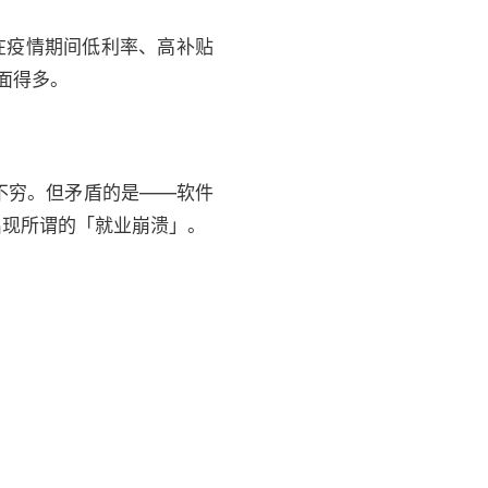
在疫情期间低利率、高补贴
面得多。
出不穷。但矛盾的是——软件
出现所谓的「就业崩溃」。