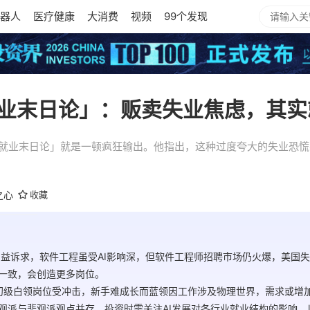
器人
医疗健康
大消费
视频
99个发现
就业末日论」：贩卖失业焦虑，其
I 就业末日论」就是一顿疯狂输出。他指出，这种过度夸大的失业恐
之心
收藏
后有利益诉求，软件工程虽受AI影响深，但软件工程师招聘市场仍火爆，美国
律一致，会创造更多岗位。
，如初级白领岗位受冲击，新手难成长而蓝领因工作涉及物理世界，需求或增
乐观派与悲观派观点并存。投资时需关注AI发展对各行业就业结构的影响