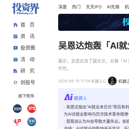
深度
热门
天天IPO
AI先锋
机
首 页
资 讯
吴恩达炮轰「AI
投资圈
活 动
最近，吴恩达发了篇长文，对着「A
坏性。
研 究
2026-05-15 17:54
·
机器之心
机器
创投号
旗下矩阵
· 吴恩达指出“AI就业末日论”背
为AI对就业影响与历次技术革命规
· 悲观派认为AI会导致大量失业
总结：AI对就业的影响尚无定论，