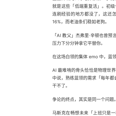
就是这些「低端重复活」。初级代
连刷经验的地方都没了，这还怎么
16%，而老油条们稳如老狗。
「AI 教父」杰弗里·辛顿也曾预
压力下分分钟拿它平替你。
在这场白领的集体 emo 中，
AI 最难啃的骨头恰恰是物理世
中说，熟练蓝领的需求「每年都
干不了。
争论的终点，其实是同一个问题
马斯克在畅想未来「上班只是一种