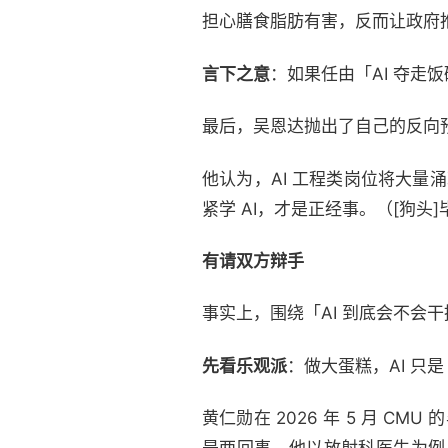
担心膳食脂肪有害，反而让政府
言下之意
：如果任由「AI 夺
最后，吴恩达抛出了自己的反向预测
他认为，AI 工程类岗位将大量
紧学 AI，才是正经事。（[狗头
有请双方辩手
事实上，围绕「AI 到底会不会
先看乐观派
：做大蛋糕，AI 只
黄仁勋在 2026 年 5 月 C