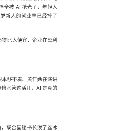
全被 AI 抢光了，年轻人
5 岁新人的就业率已经掉了
上显得比人便宜，企业在盈利
 根本够不着。黄仁勋在演讲
水管这活儿，AI 是真的
一边，联合国秘书长泼了盆冰