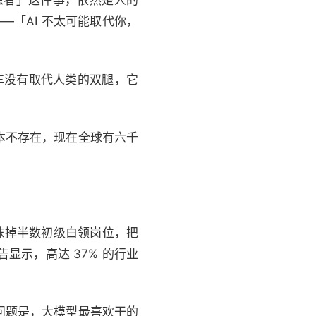
患者」这件事，依然是人的
—「AI 不太可能取代你，
行车没有取代人类的双腿，它
根本不存在，现在全球有六千
内直接抹掉半数初级白领岗位，把
示，高达 37% 的行业
问题是，大模型最喜欢干的