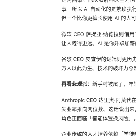
是两回事。他以放射科医生为例
事。所以 AI 自动化的是繁琐
但一个比你更擅长使用 AI 的人
微软 CEO 萨提亚·纳德拉则
让人跑得更远。AI 是你升职加
谷歌 CEO 皮查伊的逻辑则更历
万人以此为生。技术的破坏力总
再看悲观派
：新手村被屠了，年
Anthropic CEO 达里奥
失业率推向两位数。这话说出来
角色正面临「智能体置换风险」
企业传统的人才培养依赖「学徒