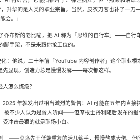
：AI 再厉害，它能扫描片子、标注病灶，但「照顾和治愈
执行，升华的是人类的职业宗旨。当然，皮衣刀客也补了一刀—
可能会。」
借用了乔布斯的老比喻，把 AI 称为「思维的自行车」——自
薪的脚手架，不是来跟你抢工位的。
史化：他说，二十年前「YouTube 内容创作者」这个职业
是先显现，创造力总是慢慢发酵——每次都这样。
轻人怎么练级？
·阿莫代在 2025 年就发出过相当激烈的警告：AI 可能在五年
，被不少人认为是耸人听闻——但摩根士丹利随后发布的报告显
，受冲击最狠的就是职场小白。
制」——菜鸟先干低端重复的活儿练手，慢慢熬成大佬。但