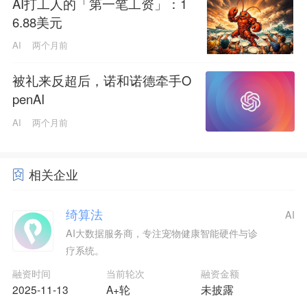
AI打工人的「第一笔工资」：1
6.88美元
AI
两个月前
被礼来反超后，诺和诺德牵手O
penAI
AI
两个月前
相关企业
绮算法
AI
AI大数据服务商，专注宠物健康智能硬件与诊
疗系统。
融资时间
当前轮次
融资金额
2025-11-13
A+轮
未披露