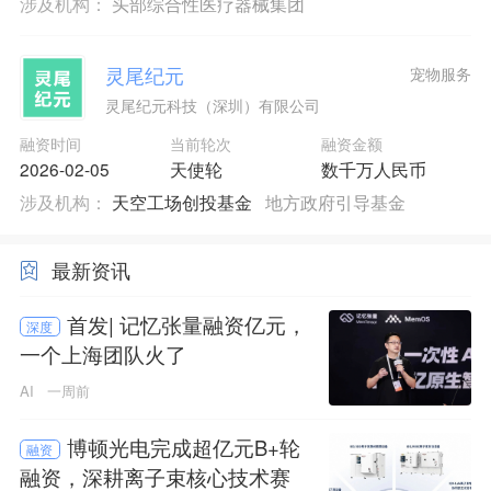
涉及机构：
头部综合性医疗器械集团
灵尾纪元
宠物服务
灵尾纪元科技（深圳）有限公司
融资时间
当前轮次
融资金额
2026-02-05
天使轮
数千万人民币
涉及机构：
天空工场创投基金
地方政府引导基金
最新资讯
首发| 记忆张量融资亿元，
深度
一个上海团队火了
AI
一周前
博顿光电完成超亿元B+轮
融资
融资，深耕离子束核心技术赛