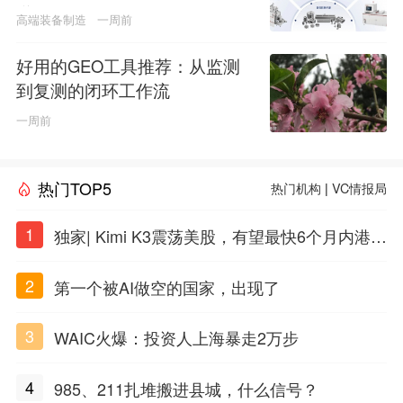
道
高端装备制造
一周前
好用的GEO工具推荐：从监测
到复测的闭环工作流
一周前
热门TOP5
热门机构
|
VC情报局
1
独家| Kimi K3震荡美股，有望最快6个月内港股
上市
2
第一个被AI做空的国家，出现了
3
WAIC火爆：投资人上海暴走2万步
4
985、211扎堆搬进县城，什么信号？