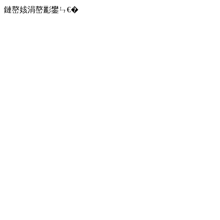
鏈嶅姟涓嶅彲鐢ㄣ€�