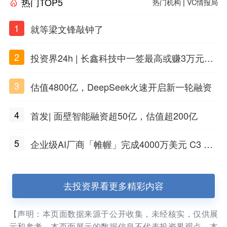
热门TOP5
热门机构
|
VC情报局
1
就等梁文锋敲钟了
2
投资界24h | 长鑫科技中一签最高或赚3万元；
DeepSeek准备明年上市；合肥产投设立50亿
3
估值4800亿，DeepSeek火速开启新一轮融资
兴质新域基金
4
首发| 面壁智能融资超50亿，估值超200亿
5
企业级AI厂商「帷幄」完成4000万美元 C3 轮
融资
去投资界看更多精彩内容
【声明：本页面数据来源于公开收集，未经核实，仅供展
示和参考。本页面展示的数据信息不代表投资界观点，本