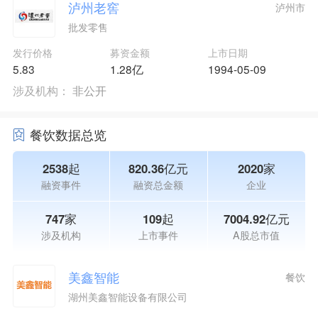
泸州老窖
泸州市
批发零售
发行价格
募资金额
上市日期
5.83
1.28亿
1994-05-09
涉及机构：
非公开
餐饮数据总览
2538起
820.36亿元
2020家
融资事件
融资总金额
企业
747家
109起
7004.92亿元
涉及机构
上市事件
A股总市值
美鑫智能
餐饮
湖州美鑫智能设备有限公司