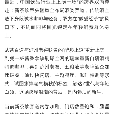
最近，中国饮品行业正上演一场*的跨界双向奔
赴：新茶饮巨头砸重金布局酒类赛道，传统酒企
放下身段试水咖啡与轻食，双方在“微醺经济”的风
口下，不约而同将目光锁定在年轻消费群体身
上。
从茶百道与泸州老窖联名的“醉步上道”重新上架，
到凭一杯酱香拿铁刷爆全网的瑞幸重新自研酒精
特调咖啡，再到泸州老窖、五粮液等老牌酒企加
速破圈，通过快闪店、主题餐厅、咖啡特调等形
式，试图撕掉老气横秋的标签，触达Z世代与年轻
白领。这场跨界浪潮的背后，是内卷后的新生。
当前新茶饮赛道内卷加剧、门店数量饱和，亟需