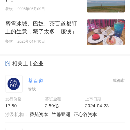
餐饮
2025年06月09日
蜜雪冰城、巴奴、茶百道都盯
上的生意，藏了太多「赚钱」
的秘密
餐饮
2025年04月10日
相关上市企业
茶百道
成都市
餐饮
发行价格
募资金额
上市日期
17.50
2.59亿
2024-04-23
涉及机构：
番茄资本
兰馨亚洲
正心谷资本