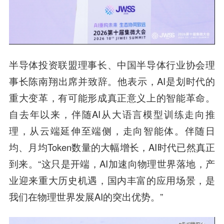
半导体投资联盟理事长、中国半导体行业协会理
事长陈南翔出席并致辞。他表示，AI是划时代的
重大变革，有可能形成真正意义上的智能革命。
自去年以来，伴随AI从大语言模型训练走向推
理，从云端延伸至端侧，走向智能体。伴随日
均、月均Token数量的大幅增长，AI时代已然真正
到来。“这只是开端，AI加速向物理世界落地，产
业迎来重大历史机遇，国内丰富的应用场景，是
我们在物理世界发展AI的突出优势。”