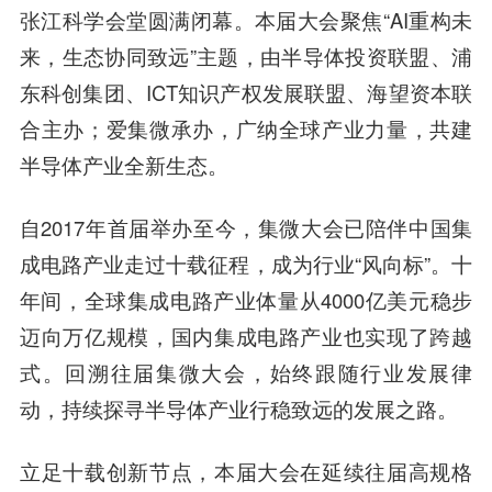
张江科学会堂圆满闭幕。本届大会聚焦“AI重构未
来，生态协同致远”主题，由半导体投资联盟、浦
东科创集团、ICT知识产权发展联盟、海望资本联
合主办；爱集微承办，广纳全球产业力量，共建
半导体产业全新生态。
自2017年首届举办至今，集微大会已陪伴中国集
成电路产业走过十载征程，成为行业“风向标”。十
年间，全球集成电路产业体量从4000亿美元稳步
迈向万亿规模，国内集成电路产业也实现了跨越
式。回溯往届集微大会，始终跟随行业发展律
动，持续探寻半导体产业行稳致远的发展之路。
立足十载创新节点，本届大会在延续往届高规格