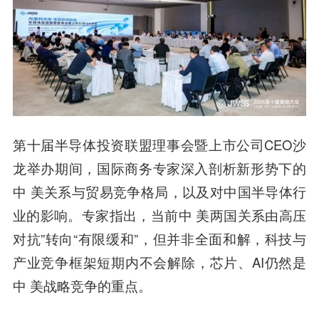
第十届半导体投资联盟理事会暨上市公司CEO沙
龙举办期间，国际商务专家深入剖析新形势下的
中 美关系与贸易竞争格局，以及对中国半导体行
业的影响。专家指出，当前中 美两国关系由高压
对抗”转向“有限缓和”，但并非全面和解，科技与
产业竞争框架短期内不会解除，芯片、AI仍然是
中 美战略竞争的重点。