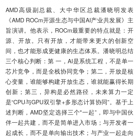
AMD高级副总裁、大中华区总裁潘晓明发表
《AMD ROCm开源生态与中国AI产业共发展》主
旨演讲。他表示，ROCm最重要的特点就是：开
源、开放。只有开放，才能带来更大的创新空
间，也才能形成更健康的生态体系。潘晓明总结
三个核心判断：第 一，AI是系统工程，不是单一
芯片竞争，而是全栈协同竞争；第二，开放是核
心变量，谁能够构建开放生态，谁就能赢得长期
创新；第三，异构是必然路径，未来算力一定
是“CPU与GPU双引擎+多形态计算协同”。基于上
述判断，AMD坚定选择三个"一起”，即与中国伙
伴一起共建，而不是简单进入市场；与开发者一
起成长，而不是单向输出技术；与产业一起走向