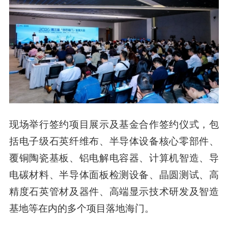
现场举行签约项目展示及基金合作签约仪式，包
括电子级石英纤维布、半导体设备核心零部件、
覆铜陶瓷基板、铝电解电容器、计算机智造、导
电碳材料、半导体面板检测设备、晶圆测试、高
精度石英管材及器件、高端显示技术研发及智造
基地等在内的多个项目落地海门。