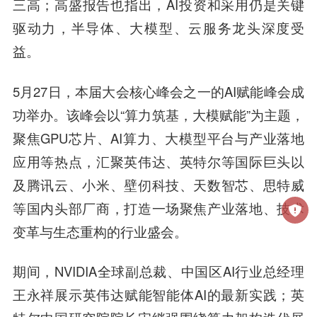
三高；高盛报告也指出，AI投资和采用仍是关键
驱动力，半导体、大模型、云服务龙头深度受
益。
5月27日，本届大会核心峰会之一的AI赋能峰会成
功举办。该峰会以“算力筑基，大模赋能”为主题，
聚焦GPU芯片、AI算力、大模型平台与产业落地
应用等热点，汇聚英伟达、英特尔等国际巨头以
及腾讯云、小米、壁仞科技、天数智芯、思特威
等国内头部厂商，打造一场聚焦产业落地、技术
变革与生态重构的行业盛会。
期间，NVIDIA全球副总裁、中国区AI行业总经理
王永祥展示英伟达赋能智能体AI的最新实践；英