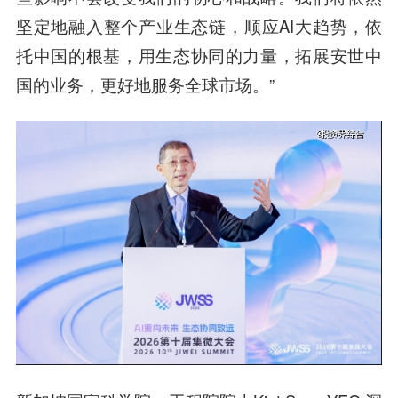
坚定地融入整个产业生态链，顺应AI大趋势，依
托中国的根基，用生态协同的力量，拓展安世中
国的业务，更好地服务全球市场。”