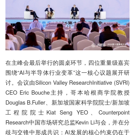
在
主峰会
最后举行的圆桌环节，四位重量级嘉宾
围绕“AI与半导体行业变革”这一核心议题展开研
讨。会议由Silicon Valley ResearchInitiative (SVRl)
CEO Eric Bouche主持，哥本哈根商学院教授
Douglas B.Fuller、新加坡国家科学院院士/新加坡
工程院院士Kiat Seng YEO、Counterpoint
Research中国市场研究总监Kevin Li与会，并在分
歧与交锋中形成共识：AI发展的核心约束仍在于