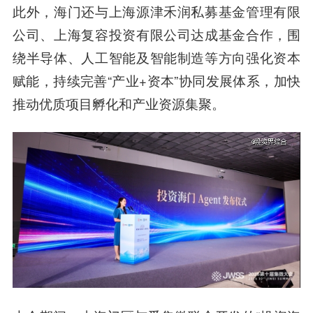
此外，海门还与上海源津禾润私募基金管理有限
公司、上海复容投资有限公司达成基金合作，围
绕半导体、人工智能及智能制造等方向强化资本
赋能，持续完善“产业+资本”协同发展体系，加快
推动优质项目孵化和产业资源集聚。