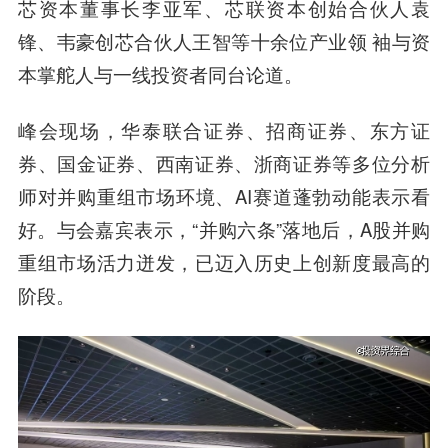
芯资本董事长李亚军、芯联资本创始合伙人袁
锋、韦豪创芯合伙人王智等十余位产业领 袖与资
本掌舵人与一线投资者同台论道。
峰会现场，华泰联合证券、招商证券、东方证
券、国金证券、西南证券、浙商证券等多位分析
师对并购重组市场环境、AI赛道蓬勃动能表示看
好。与会嘉宾表示，“并购六条”落地后，A股并购
重组市场活力迸发，已迈入历史上创新度最高的
阶段。