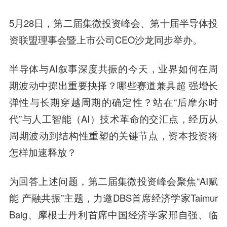
5月28日，第二届集微投资峰会、第十届半导体投
资联盟理事会暨上市公司CEO沙龙同步举办。
半导体与AI叙事深度共振的今天，业界如何在周
期波动中掷出重要抉择？哪些赛道兼具超 强增长
弹性与长期穿越周期的确定性？站在“后摩尔时
代”与人工智能（AI）技术革命的交汇点，经历从
周期波动到结构性重塑的关键节点，资本投资将
怎样加速释放？
为回答上述问题，第二届集微投资峰会聚焦“AI赋
能 产融共振”主题，力邀DBS首席经济学家Taimur
Baig、摩根士丹利首席中国经济学家邢自强、临