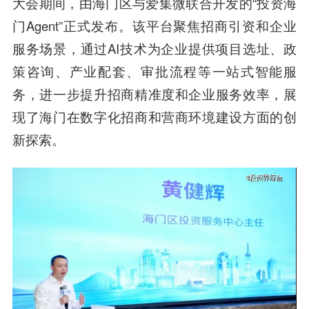
大会期间，由海门区与爱集微联合开发的“投资海
门Agent”正式发布。该平台聚焦招商引资和企业
服务场景，通过AI技术为企业提供项目选址、政
策咨询、产业配套、审批流程等一站式智能服
务，进一步提升招商精准度和企业服务效率，展
现了海门在数字化招商和营商环境建设方面的创
新探索。