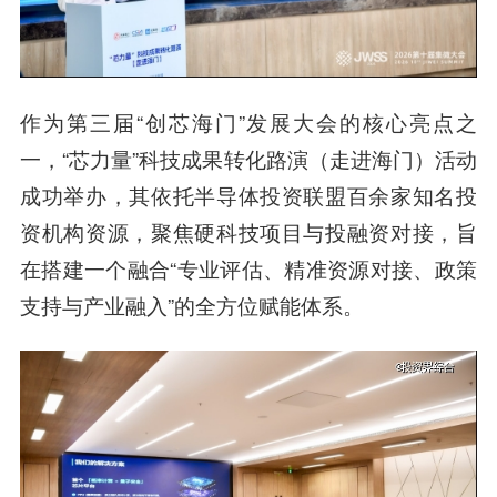
作为第三届“创芯海门”发展大会的核心亮点之
一，“芯力量”科技成果转化路演（走进海门）活动
成功举办，其依托半导体投资联盟百余家知名投
资机构资源，聚焦硬科技项目与投融资对接，旨
在搭建一个融合“专业评估、精准资源对接、政策
支持与产业融入”的全方位赋能体系。