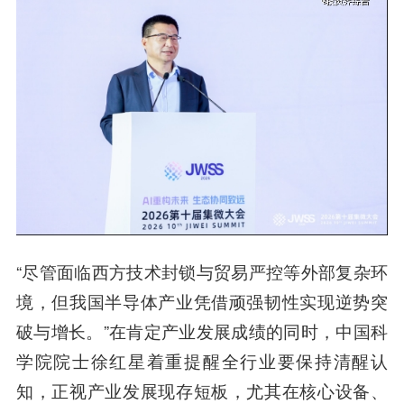
“尽管面临西方技术封锁与贸易严控等外部复杂环
境，但我国半导体产业凭借顽强韧性实现逆势突
破与增长。”在肯定产业发展成绩的同时，中国科
学院院士徐红星着重提醒全行业要保持清醒认
知，正视产业发展现存短板，尤其在核心设备、