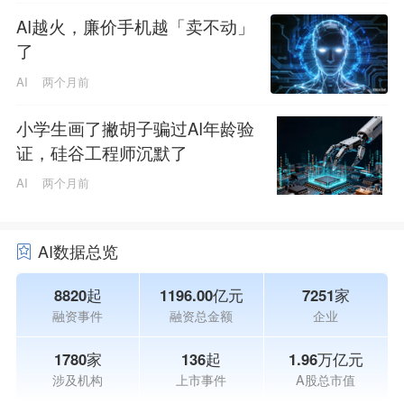
AI越火，廉价手机越「卖不动」
了
AI
两个月前
小学生画了撇胡子骗过AI年龄验
证，硅谷工程师沉默了
AI
两个月前
AI数据总览
8820起
1196.00亿元
7251家
融资事件
融资总金额
企业
1780家
136起
1.96万亿元
涉及机构
上市事件
A股总市值