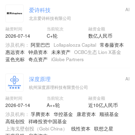
爱诗科技
AI
北京爱诗科技有限公司
融资时间
当前轮次
融资金额
2026-07-14
C+轮
数亿人民币
涉及机构：
阿里巴巴
Lollapalooza Capital
常春藤资本
惠远资本
钟鼎资本
未来资产
OCBC生态 Lion X基金
蓝色光标
奇点资产
iGlobe Partners
深度原理
AI
杭州深度原理科技有限责任公司
融资时间
当前轮次
融资金额
2026-07-14
A++轮
近10亿人民币
涉及机构：
孚腾资本
华控基金
康君资本
顺禧基金
高瓴创投
祥峰投资中国基金
上海戈壁创投（Gobi China）
线性资本
联想之星