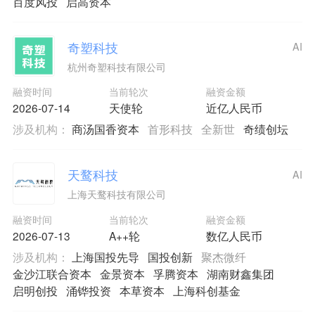
百度风投
启高资本
奇塑科技
AI
杭州奇塑科技有限公司
融资时间
当前轮次
融资金额
2026-07-14
天使轮
近亿人民币
涉及机构：
商汤国香资本
首形科技
全新世
奇绩创坛
天鹜科技
AI
上海天鹜科技有限公司
融资时间
当前轮次
融资金额
2026-07-13
A++轮
数亿人民币
涉及机构：
上海国投先导
国投创新
聚杰微纤
金沙江联合资本
金景资本
孚腾资本
湖南财鑫集团
启明创投
涌铧投资
本草资本
上海科创基金