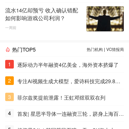
流水14亿却预亏 收入确认错配
如何影响游戏公司利润？
一周前
热门TOP5
热门机构
|
VC情报局
1
逐际动力半年融资4亿美金，海外资本挤爆了
2
专注AI视频生成大模型，爱诗科技完成29.8亿
元C轮融资
3
菲尔兹奖提前泄露！王虹邓煜双双在列
4
首发| 星思半导体一连融资三轮，跻身上海百亿
独角兽行列