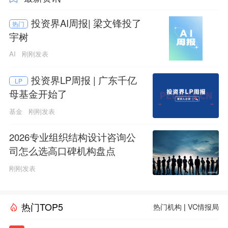
投资界AI周报| 梁文锋投了
热门
宇树
AI
刚刚发表
投资界LP周报 | 广东千亿
LP
母基金开始了
基金
刚刚发表
2026专业组织结构设计咨询公
司怎么选高口碑机构盘点
刚刚发表
热门TOP5
热门机构
|
VC情报局