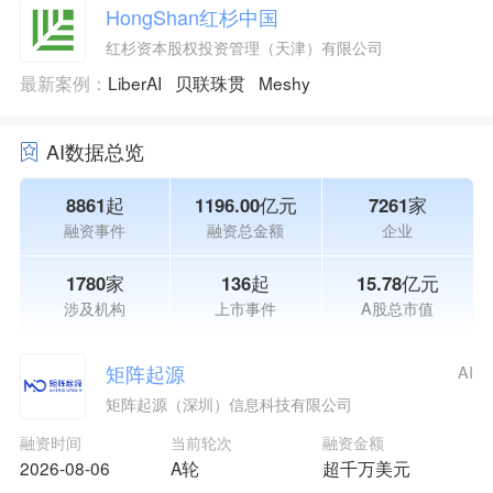
HongShan红杉中国
红杉资本股权投资管理（天津）有限公司
最新案例：
LiberAI
贝联珠贯
Meshy
AI数据总览
8861起
1196.00亿元
7261家
融资事件
融资总金额
企业
1780家
136起
15.78亿元
涉及机构
上市事件
A股总市值
矩阵起源
AI
矩阵起源（深圳）信息科技有限公司
融资时间
当前轮次
融资金额
2026-08-06
A轮
超千万美元