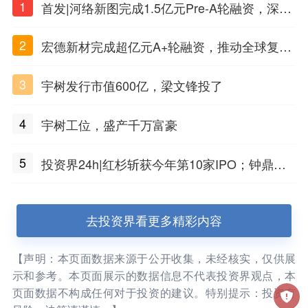
1
首发|河络新图完成1.5亿元Pre-A轮融资，深耕i
PSC原创细胞技术
2
宏德新材完成超亿元A+轮融资，推动全球复合
材料工程化应用
3
宇树发行市值600亿，梁文锋投了
4
宇树工位，盛产千万富豪
5
投资界24h|红杉斩获今年第10家IPO；钟鼎投
出一个千亿IPO；SpaceX腰斩，马斯克财富缩
水
去投资界看更多精彩内容
【声明：本页面数据来源于公开收集，未经核实，仅供展
示和参考。本页面展示的数据信息不代表投资界观点，本
页面数据不构成任何对于投资的建议。特别提示：投资有