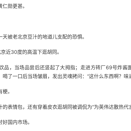
黄仁勋更甚。
一天被老北京豆汁的地道儿支配的恐惧。
北京近30度的高温下逛胡同。
饮品，当场品尝后还竖起了大拇指；走进方砖厂69号炸酱
，喝了一口后当场皱眉，发出灵魂拷问：“这什么东西啊？味
有梗。
汁的表情包，还有穿着皮衣逛胡同被调侃为“为英伟达散热代
讨好国内市场。