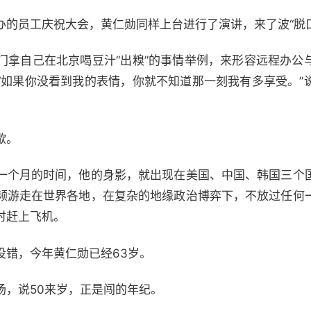
办的员工庆祝大会，黄仁勋同样上台进行了演讲，来了波“脱口
门拿自己在北京喝豆汁“出糗”的事情举例，来形容远程办公
“如果你没看到我的表情，你就不知道那一刻我有多享受。”
歇。
一个月的时间，他的身影，就出现在美国、中国、韩国三个
频游走在世界各地，在复杂的地缘政治博弈下，不放过任何
时赶上飞机。
没错，今年黄仁勋已经63岁。
汤，说50来岁，正是闯的年纪。