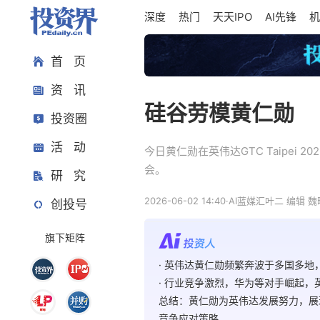
深度
热门
天天IPO
AI先锋
机
首 页
资 讯
硅谷劳模黄仁勋
投资圈
活 动
今日黄仁勋在英伟达GTC Taipe
会。
研 究
2026-06-02 14:40
·
AI蓝媒汇
叶二 编辑 魏
创投号
旗下矩阵
· 英伟达黄仁勋频繁奔波于多国多
· 行业竞争激烈，华为等对手崛起，
总结：黄仁勋为英伟达发展努力，展
竞争应对策略。