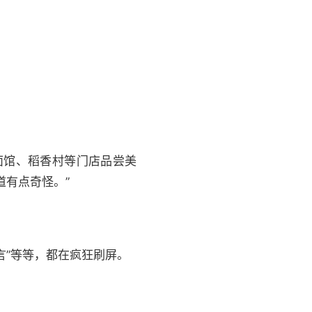
面馆、稻香村等门店品尝美
道有点奇怪。”
言”等等，都在疯狂刷屏。