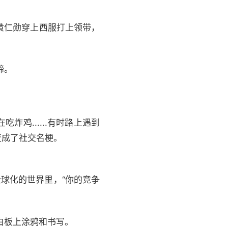
黄仁勋穿上西服打上领带，
蹄。
鸡......有时路上遇到
变成了社交名梗。
球化的世界里，“你的竞争
白板上涂鸦和书写。