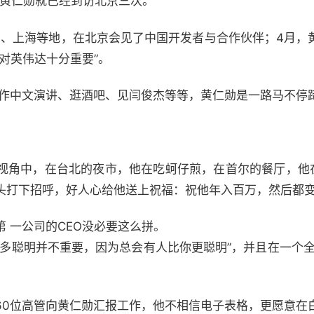
，黄仁勋就已经到访北京三次。
京、上海等地，在北京会见了中国开发者与合作伙伴；4月，
对英伟达十分重要”。
、作中文演讲、逛酒吧、见闫俊杰等等，黄仁勋是一路马不停
角中，在台北的夜市，他在吃蚵仔煎，在首尔的餐厅，他在吃炸
头打下招呼，好人心给他送上祝福：祝他年入百万，然后都
 一公司的CEO没必要这么拼。
有多聪明并不重要，因为总会有人比你更聪明”，并且在一个全
60位高管向黄仁勋汇报工作，他不相信电子表格，更愿意在