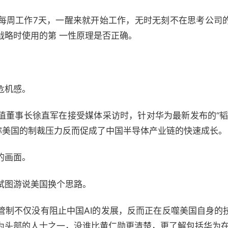
每周工作7天，一醒来就开始工作，无时无刻不在思考公司
战略时使用的第 一性原理是否正确。
危机感。
值董事长徐直军在接受媒体采访时，针对华为最新发布的“韬
，称美国的制裁压力反而促成了中国半导体产业链的快速成长。
的画面。
试图游说美国换个思路。
管制不仅没有阻止中国AI的发展，反而正在反噬美国自身的
为头部的人士之一，没谁比黄仁勋更清楚，更了解包括华为在