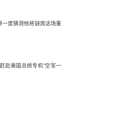
界一度猜测他将缺席这场重
赶赴美国总统专机“空军一
。