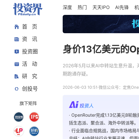
深度
热门
天天IPO
AI先锋
机
首 页
资 讯
身价13亿美元的Op
投资圈
活 动
2026年5月以来AI中转站生意升温
期跑通存疑。
研 究
2026-06-03 10:51
·
微信公众号：定焦One
创投号
旗下矩阵
· OpenRouter完成1.13
括生态派、聚合派、海外中转派等。
· 行业面临合规挑战，国内市场格
总结：AI中转站行业发展迅速，但面