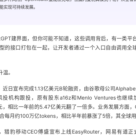
能实现可持续发展。
ChatGPT建界面，但你可能不知道，这些调用背后，有一类
型的接口打包在一起，让开发者通过一个入口自由调用全球
升温。
er，近日宣布完成1.13亿美元B轮融资，由谷歌母公司Alphabet
名风投机构跟投，原有股东a16z和Menlo Ventures
亿美元，相比一年前的5.47亿美元翻了一倍多。业务发展方面，Op
折合每月约100万亿tokens，相比半年前暴涨了5倍，其全球
猎豹移动CEO傅盛宣布上线EasyRouter，网易有道