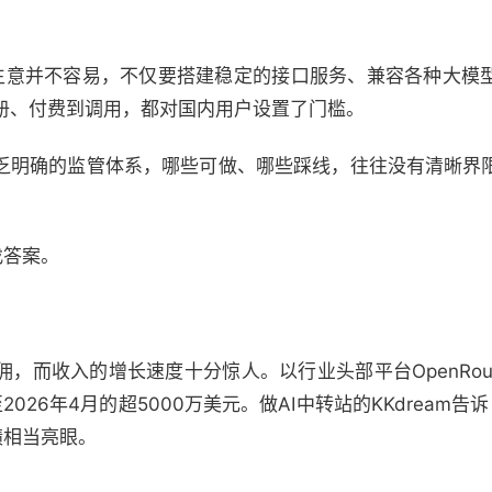
er的生意并不容易，不仅要搭建稳定的接口服务、兼容各种大
册、付费到调用，都对国内用户设置了门槛。
缺乏明确的监管体系，哪些可做、哪些踩线，往往没有清晰界
找答案。
佣，而收入的增长速度十分惊人。以行业头部平台OpenRou
2026年4月的超5000万美元。做AI中转站的KKdream告
绩相当亮眼。