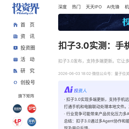
深度
热门
天天IPO
AI先锋
机
首 页
资 讯
扣子3.0实测：手
投资圈
活 动
扣子3.0发布，支持多端更新。它让
研 究
2026-06-03 18:02
·
微信公众号：量子位
创投号
旗下矩阵
· 扣子3.0实现多端更新，支持手
打通手机和电脑联动处理本地文件。
· 行业竞争可能带来产品优化压力多A
总结：扣子3.0通过多Agent协
现及用户反馈。