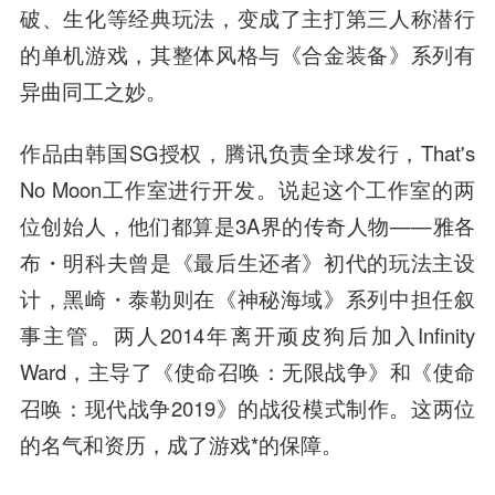
破、生化等经典玩法，变成了主打第三人称潜行
的单机游戏，其整体风格与《合金装备》系列有
异曲同工之妙。
作品由韩国SG授权，腾讯负责全球发行，That's
No Moon工作室进行开发。说起这个工作室的两
位创始人，他们都算是3A界的传奇人物——雅各
布・明科夫曾是《最后生还者》初代的玩法主设
计，黑崎・泰勒则在《神秘海域》系列中担任叙
事主管。两人2014年离开顽皮狗后加入Infinity
Ward，主导了《使命召唤：无限战争》和《使命
召唤：现代战争2019》的战役模式制作。这两位
的名气和资历，成了游戏*的保障。