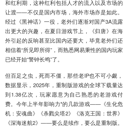
和红利期，这种红利包括人才的流入以及市场的
让渡——不仅是国内市场，海外市场亦是如此。
经过《黑神话》一役，老外们逐渐对国产3A流露
出更大的兴趣，在夏日游戏节上，《归唐》在海
外引起的反响甚至比国内还要大，毕竟老外们还
相信着“所见即所得”，而熟悉网易秉性的国内玩家
已经开始“警钟长鸣”了。
但百足之虫，死而不僵，那些老IP也不可小觑，
数据显示，2025年，重制版游戏的全球下载量达
到1.38亿次，玩家愿意为自己熟悉的老游戏付
费。今年上半年影响力*的几款游戏——
《生化危
机
：安魂曲》《杀戮尖塔2》《洛克王国：世界》
《深海迷航2》——要么是续作，要么是重制版。