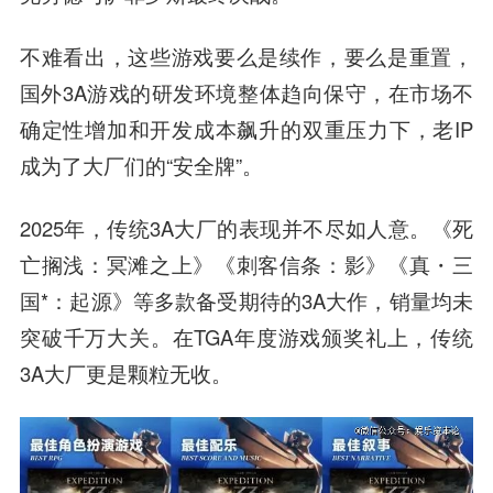
不难看出，这些游戏要么是续作，要么是重置，
国外3A游戏的研发环境整体趋向保守，在市场不
确定性增加和开发成本飙升的双重压力下，老IP
成为了大厂们的“安全牌”。
2025年，传统3A大厂的表现并不尽如人意。《死
亡搁浅：冥滩之上》《刺客信条：影》《真・三
国*：起源》等多款备受期待的3A大作，销量均未
突破千万大关。在TGA年度游戏颁奖礼上，传统
3A大厂更是颗粒无收。