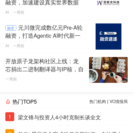
融资，加速建设真实世界数据
与基础设施
AI
一周前
元川微完成数亿元Pre-A轮
融资
融资，打造Agentic AI时代新一
代推理基础设施
AI
一周前
开放原子龙架构社区上线：龙
芯捐出二进制翻译器与IP核，自
主CPU生态迎来开源拐点
一周前
热门TOP5
热门机构
|
VC情报局
1
梁文锋与投资人4小时克制长谈全文