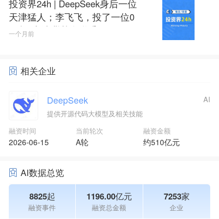
投资界24h | DeepSeek身后一位
天津猛人；李飞飞，投了一位0
0后；京津冀基金联手9只子基
一个月前
金
相关企业
DeepSeek
AI
提供开源代码大模型及相关技能
融资时间
当前轮次
融资金额
2026-06-15
A轮
约510亿元
AI数据总览
8825起
1196.00亿元
7253家
融资事件
融资总金额
企业