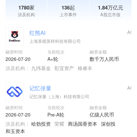
1780家
136起
1.84万亿元
涉及机构
上市事件
A股总市值
红熊AI
AI
上海算模算样科技有限公司
融资时间
当前轮次
融资金额
2026-07-20
A+轮
数千万人民币
涉及机构：
九纬基金
彰宜资产
格睿丰
记忆张量
AI
记忆张量（上海）科技有限公司
融资时间
当前轮次
融资金额
2026-07-20
Pre-A轮
亿级人民币
涉及机构：
哈勃投资
荣耀
商汤国香资本
深创投
和玉资本