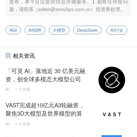
发布，本平台仅提供信息存储服务。】如有任何疑问
题，请联系（editor@zero2ipo.com.cn）投资界处理。
AGI
AI招聘
大模型
DeepSeek
AI行业
相关资讯
「可灵 AI」落地近 30 亿美元融
资，创全球多模态大模型公司
单轮融资规模新纪录
AI
一个月前
VAST完成超10亿元A3轮融资，
聚焦3D大模型及世界模型的算
法及应用研究
AI
一个月前