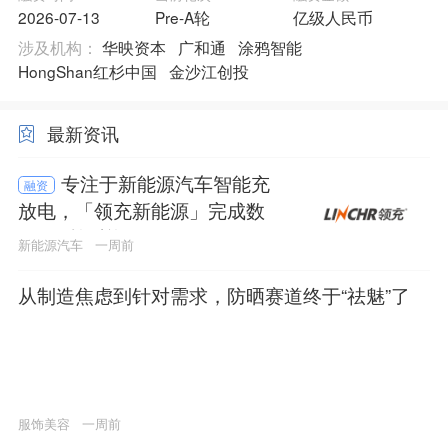
2026-07-13
Pre-A轮
亿级人民币
涉及机构：
华映资本
广和通
涂鸦智能
HongShan红杉中国
金沙江创投
最新资讯
专注于新能源汽车智能充
融资
放电，「领充新能源」完成数
亿元C轮融资
新能源汽车
一周前
从制造焦虑到针对需求，防晒赛道终于“祛魅”了
服饰美容
一周前