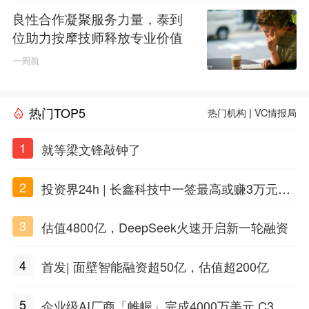
良性合作凝聚服务力量，泰到
位助力按摩技师释放专业价值
一周前
热门TOP5
热门机构
|
VC情报局
1
就等梁文锋敲钟了
2
投资界24h | 长鑫科技中一签最高或赚3万元；
DeepSeek准备明年上市；合肥产投设立50亿
3
估值4800亿，DeepSeek火速开启新一轮融资
兴质新域基金
4
首发| 面壁智能融资超50亿，估值超200亿
5
企业级AI厂商「帷幄」完成4000万美元 C3 轮