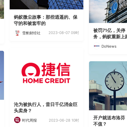
蚂蚁微尘故事：那些逍遥的、保
守的和被套牢的
被罚71亿，关
2023-08-07 09时
雪豹财经社
务，蚂蚁重新上
DoNews
沦为被执行人，昔日千亿消金巨
头卖身？
开户就送布洛芬
2023-06-28 10时
时代周报
不值？