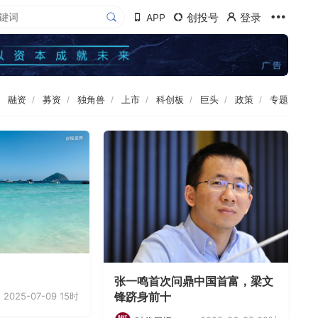
创投号
登录
APP
融资
募资
独角兽
上市
科创板
巨头
政策
专题
张一鸣首次问鼎中国首富，梁文
锋跻身前十
2025-07-09 15时