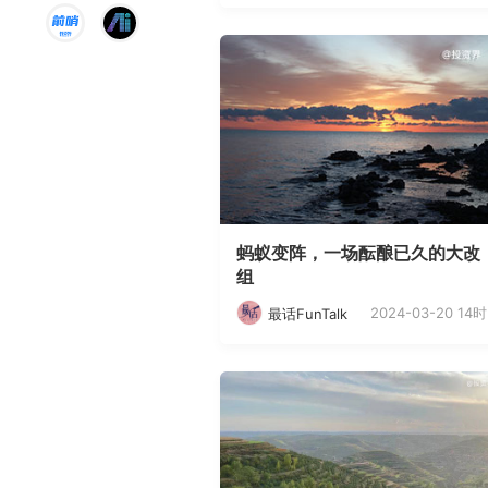
蚂蚁变阵，一场酝酿已久的大改
组
2024-03-20 14时
最话FunTalk