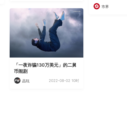
市界
「一夜诈骗130万美元」的二舅
币闹剧
2022-08-02 10时
品玩