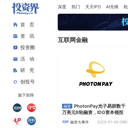
深度
热门
天天IPO
AI先锋
机
首 页
资 讯
互联网金融
投资圈
活 动
研 究
创投号
旗下矩阵
PhotonPay光子易获数千
融资
万美元B轮融资，IDG资本领投
2026-01-09 09时
融资大事件