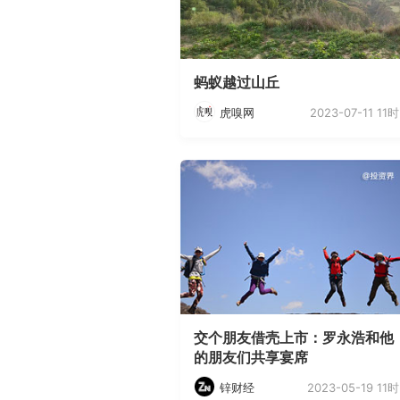
蚂蚁越过山丘
2023-07-11 11时
虎嗅网
交个朋友借壳上市：罗永浩和他
的朋友们共享宴席
2023-05-19 11时
锌财经