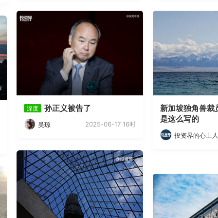
孙正义被告了
新加坡独角兽裁
深度
是这么写的
2025-06-17 16时
吴琼
投资界的心上