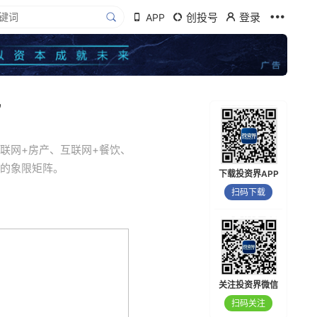
创投号
登录
APP
”
联网+房产、互联网+餐饮、
素的象限矩阵。
下载投资界APP
扫码下载
关注投资界微信
扫码关注