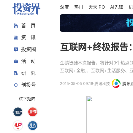
深度
热门
天天IPO
AI先锋
机
首 页
资 讯
互联网+终极报告：
投资圈
活 动
企鹅智酷本次报告，将针对9个热点领
互联网+金融,、互联网+生活服务
研 究
2015-05-05 09:18
·
腾讯科技
腾讯
创投号
旗下矩阵