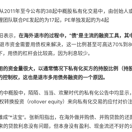
011年至今公布的38起中概股私有化交易中，由创始人
理团队联合PE发起的为17起，PE单独发起的为4起
阳表示，
在海外退市的过程中，“债”是主流的融资工具，其
的退市资金需要用债权来解决，这一比例甚至可高达70%到8
下，用债的杠杆会比较高，因为利息较少。
用的资金量很大，以通常情况下私有化买方的持股比例（持股
的控制权，这也是退市多用债务融资的一个原因。
的中概股中，
陌陌
、当当、欢聚时代的私有化公告中均显示
）和股权转换投资（rollover equity）来向私有化交易的应付对价
“*法宝”。张新阳指出，在海外做并购债、并购贷款的还
来的贷款利息没有问题，但本身没有盈利、现金流还不好的