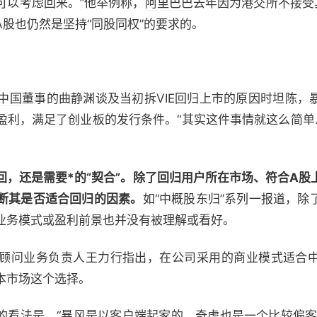
可以考虑回来。”他举例称，
阿里巴巴
去年因为港交所不接受
股也仍然是坚持“同股同权”的要求的。
中国
董事的曲静渊谈及当初拆VIE回归上市的原因时坦陈，
盈利，满足了创业板的发行条件。“其实这件事情就这么简单
回，还是需要*的“契合”。除了回归用户所在市场、符合A股
断其是否适合回归的因素。
如“中概股东归”系列一报道，除
业务模式或盈利前景也并没有被理解或看好。
问业务负责人王力行指出，在公司采用的商业模式适合中
本市场这个选择。
看法是，“暴风是以客户端起家的，奇虎也是一个比较偏客