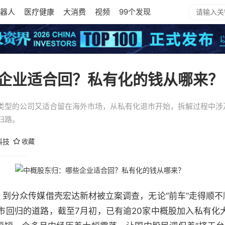
器人
医疗健康
大消费
视频
99个发现
企业适合回？私有化的钱从哪来？
类型的公司又适合留在海外市场，从私有化退市开始，拆解过程中涉
归路。
科技
收藏
，到
分众传媒
借壳
宏达新材
被立案调查，无论“前车”走得顺不
市回归的道路，截至7月初，已有逾20家中概股加入私有化