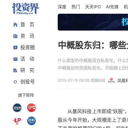
深度
热门
天天IPO
AI先锋
机
首 页
资 讯
中概股东归：哪些
投资圈
活 动
什么类型的中概股适合私有化，什么
中概股如何完成私有化，开始踏上回
研 究
2015-07-15 09:09
·
凤凰科技
凤凰
创投号
旗下矩阵
从暴风科技上市即成“妖股”
股从今年开始，大规模走上了退