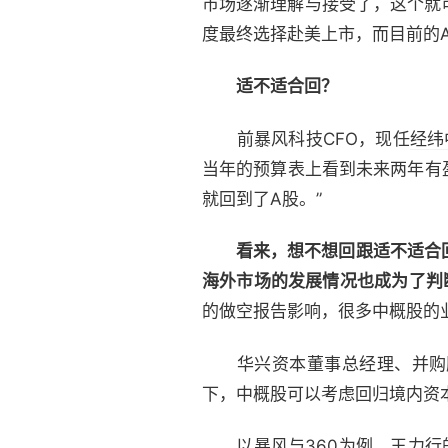
市场逐渐理解与接受了，这个就
度最终选择赴美上市，而目前的A
适不适合回？
前暴风科技CFO，现任
经纬
当年的预算表上看到未来两年有
就回到了A股。”
看来，想不想回跟适不适合
海外市场的发展情况也成为了判
的做空报告影响，很多中概股的
华兴资本董事总经理、并购顾
下，中概股可以考虑回归境内资
以暴风与360为例，王力行的