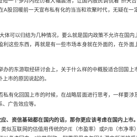
短短一个多月内经历着大幅震荡，让国内股民调侃着“挤天台
在A股回暖前一天宣布私有化的当当和欢聚时代，无疑在一
体可以归结为几种情况，要么就是国内政策不允许在国内
盈利这些东西，再就是有一些市场本身就在外面的，在外面
举办的东游取经研讨会上，关于什么样的中概股适合回国上
外上市的原因说起的。
私有化回国上市的时候，在战略层面进行思考，一样要涉
系、广告效应等。
效应、资信基础都在国内的话，那你更应该考虑在国内上市
，类似互联网的估值用传统的P/E（市盈率）或P/B（市净