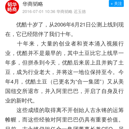
华商韬略
+ 关注
2016-07-01 10:36
华商韬略 迟玉德
优酷十岁了，从2006年6月21日公测上线到现
在，它已经陪伴了我们十年。
十年来，大量的创业者和资本涌入视频行
业，优酷并不是最早的，其中土豆比它上线早一
年多，但拼杀到今天，优酷后来居上且并购了土
豆，成为行业老大，并将这一地位保持至今。今
年4月，
优酷土豆
（已更名为“
合一集团
”）又从美
国纽交所退市，并入
阿里巴巴
，开启了自身及行
业的新时代。
这些成绩的取得离不开创始人
古永锵
的运筹
帷幄，而这些经验对
阿里巴巴
仍具有重要价值。
目前，
古永锵
仍担任
合一集团
董事长兼CEO，另