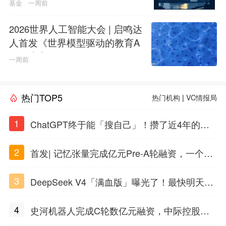
基金
一周前
2026世界人工智能大会 | 启鸣达
人首发《世界模型驱动的教育A
GI白皮书》
一周前
热门TOP5
热门机构
|
VC情报局
1
ChatGPT终于能「搜自己」！攒了近4年的对
话，一键翻出
2
首发| 记忆张量完成亿元Pre-A轮融资，一个上
海团队火了
3
DeepSeek V4「满血版」曝光了！最快明天发
布
4
史河机器人完成C轮数亿元融资，中际控股领