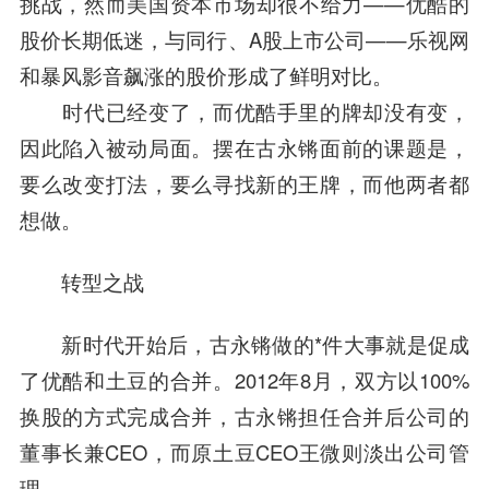
挑战，然而美国资本市场却很不给力——优酷的
股价长期低迷，与
同行
、A股上市公司——
乐视网
和暴风影音飙涨的股价形成了鲜明对比。
时代已经变了，而优酷手里的牌却没有变，
因此陷入被动局面。摆在古永锵面前的课题是，
要么改变打法，要么寻找新的王牌，而他两者都
想做。
转型之战
新时代开始后，古永锵做的*件大事就是促成
了优酷和土豆的合并。2012年8月，双方以100%
换股的方式完成合并，古永锵担任合并后公司的
董事长兼CEO，而原土豆CEO
王微
则淡出公司管
理。