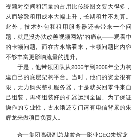
视频对空间和流量的占用比传统图文要大得多，
从而导致租用成本大幅上升，长期租并不划算。
此外，技术外包和租用服务器还会带来一个问
题，就是没办法改善视频网站*的痛点——观看中
的卡顿问题。而在古永锵看来，卡顿问题比内容
不够丰富更影响流量的提升。
于是，他带
领团
队从2006年到2008年全力构
建自己的底层架构平台。当时，他们的资金很有
限，无力购买整机服务器，于是就买回零件来自
己组装，再将组装好的机器运到全国。为了保证
操作的专业性，古永锵还专门请有电信背景的
朱
辉
龙来做项目负责人。
合一集团高级副总裁兼合一影业CEO
朱辉
龙