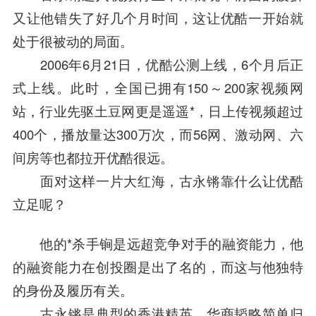
又让他错失了好几个月时间，这让优酷一开始就
处于很被动的局面。
2006年6月21日，优酷公测上线，6个月后正
式上线。此时，全国已拥有150～200家视频网
站，行业先驱
土豆网
更是遥遥*，日上传视频超过
400个，播放量达300万次，而56网、
激动网
、
六
间房
等也都拉开优酷很远。
面对这样一片大红海，古永锵靠什么让优酷
立足呢？
他的*杀手锏是远超竞争对手的融资能力，他
的融资能力在
创投圈
是出了名的，而这与他独特
的身份及履历有关。
古永锵是典型的香港
精英
，华商韬略简单归