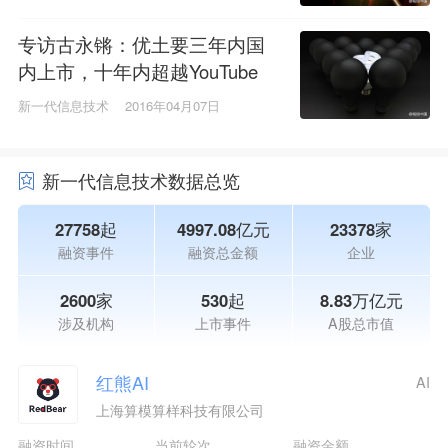
专访古永锵：优土要三年内国
内上市，十年内超越YouTube
新一代信息技术
2016年04月07日
新一代信息技术数据总览
27758起
4997.08亿元
23378家
融资事件
融资总金额
企业
2600家
530起
8.83万亿元
涉及机构
上市事件
A股总市值
红熊AI
AI
上海算模算样科技有限公司
融资时间
当前轮次
融资金额