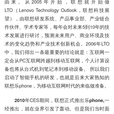
由来。从2005年开始，联想就开始做
LTO（Lenovo Technology Outlook，联想科技展
望），由联想研发系统、产品事业部、产业链合
作伙伴、学术专家等，每年会对未来5到10年的技
术发展进行研讨，预测未来用户、商业环境及技
术的变化趋势和产业技术创新机会。2006年LTO
中，我们得出
一条
最重要的结论就是：互联网一
定会从PC互联网跨越到移动互联网，个人计算设
备也将从台式机到笔记本到移动设备。 所以我们
启动了智能手机的研发，也就是后来大家熟知的
联想乐phone，为移动互联网时代的来临做准备。
2010
年CES期间，联想正式推出
乐phone,
一
经推出，就在业界引发了轰动。但是我们当时面