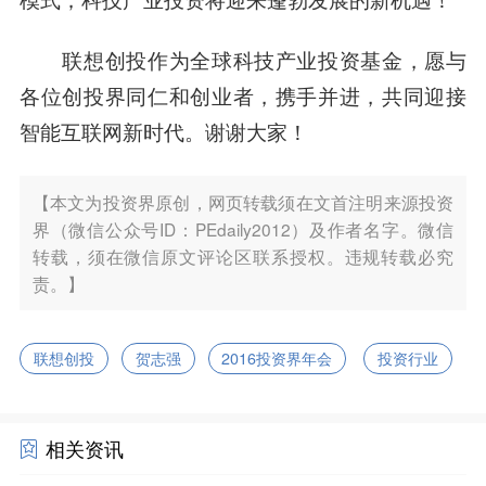
联想创投作为全球科技产业投资基金，愿与
各位创投界同仁和创业者，携手并进，共同迎接
智能互联网新时代。
谢谢
大家！
【本文为投资界原创，网页转载须在文首注明来源投资
界（微信公众号ID：PEdaily2012）及作者名字。微信
转载，须在微信原文评论区联系授权。违规转载必究
责。】
联想创投
贺志强
2016投资界年会
投资行业
相关资讯