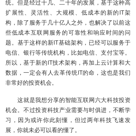
统。但是经过十几、二十年的发展，基于这种高
扩展性、灵活性、大规模、低成本的新的IT架
构，除了服务于几十亿人之外，也解决了以前这
些低成本互联网服务的可靠性和响应时间的问
题。基于这样的新IT基础架构，已经可以服务于
电信、银行等传统机构，比如电信、
支付宝
等。
所以，基于新的IT技术架构，再加上云计算和大
数据，一定会有人去革传统IT的命，这也是我们
非常好的投资机会。
这就是我想分享的智能互联网六大科技投资
机会。不过投资科技产业需要与时俱进，不断学
习，因为或许你此刻懂，但过两年科技飞速发
展，你就未必可以看的懂了。