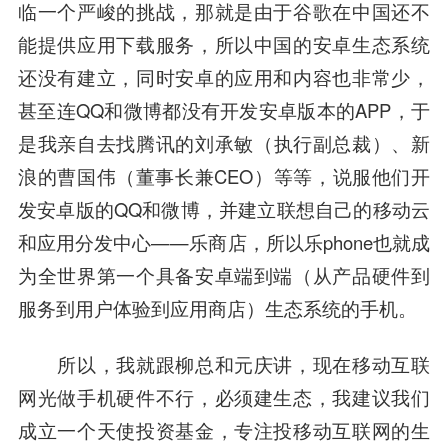
临一个严峻的挑战，那就是由于谷歌在中国还不
能提供应用下载服务，所以中国的安卓生态系统
还没有建立，同时安卓的应用和内容也非常少，
甚至连QQ和微博都没有开发安卓版本的APP，于
是我亲自去找
腾讯
的刘承敏（执行副总裁）、
新
浪
的
曹国伟
（董事长兼CEO）等等，说服他们开
发安卓版的QQ和微博，并建立联想自己的移动云
和应用分发中心——乐商店，所以乐phone也就成
为全世界第一个具备安卓端到端（从产品硬件到
服务到用户体验到应用商店）生态系统的手机。
所以，我就跟柳总和元庆讲，现在移动互联
网光做手机硬件不行，必须建生态，我建议我们
成立一个天使投资基金，专注投移动互联网的生