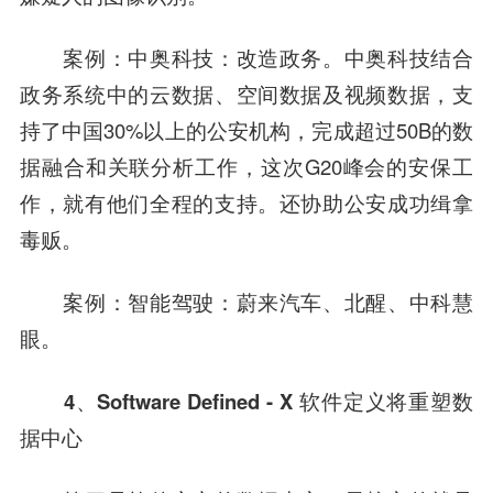
案例：中奥科技：
改造政务。中奥科技结合
政务系统中的云数据、空间数据及视频数据，支
持了中国30%以上的公安机构，完成超过50B的数
据融合和关联分析工作，这次G20峰会的安保工
作，就有他们全程的支持。还协助公安成功缉拿
毒贩。
案例：智能驾驶：
蔚来汽车
、北醒、中科慧
眼。
4
、Software Defined - X 软件定义将重塑数
据中心