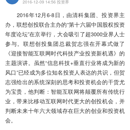
2016-12-09 14:56
投资界
2016年12月6-8日，由
清科集团
、投资界主
办，联想创投联合主办的“第十六届中国股权投资
年度论坛”在京举行，大会吸引了超3000业界人士
参与。联想创投集团总裁贺志强在开幕式做了
《迎接智能互联网时代科技产业投资新机遇》的
主题演讲。虽然“信息科技+垂直行业将成为新的
风口”已经成为多位知名投资人表达的共识，但贺
志强给出的系统深刻的思考和投资机会的干货尤
为宝贵，他判断：智能互联网将颠覆所有传统行
业，带来比移动互联网时代更大的创投机会，并
判断未来十年六大领域存在巨大的创业和投资机
会。