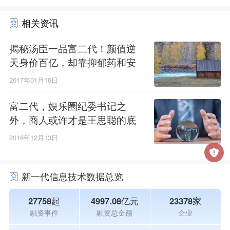
相关资讯
揭秘汤臣一品富二代！颜值逆
天身价百亿，却靠抑郁药和安
眠药度日！
2017年01月16日
富二代，娱乐圈纪委书记之
外，商人或许才是王思聪的底
色
2016年12月13日
新一代信息技术数据总览
27758起
4997.08亿元
23378家
融资事件
融资总金额
企业