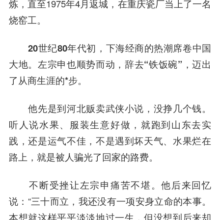
炼，直至1975年4月返城，在重庆瓷厂当上了一名
烧窑工。
20世纪80年代初，下海经商的热潮席卷中国
大地。左宗申也顺势而动，辞去“铁饭碗”，迈出
了从商生涯的*步。
他先是到河北贩卖武侠小说，没挣几个钱。
听人说水果、服装生意好做，就跑到山东去实
践，还是运气不佳，不是遇到坏天气、水果烂
在
路上
，就是被人骗光了回家的路费。
不断受挫让左宗申痛苦不堪。他后来回忆
说：“三十而立，我还没有一项安身立命的本事。
本想就这样平平淡淡地过一生，但没想到后来却