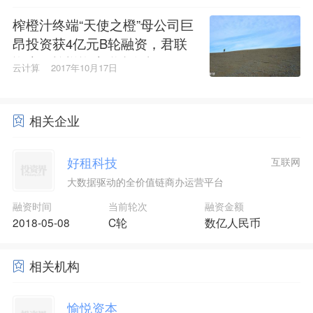
榨橙汁终端“天使之橙”母公司巨
昂投资获4亿元B轮融资，君联
资本、愉悦资本联合领投，云
云计算
2017年10月17日
启资本跟投
相关企业
好租科技
互联网
大数据驱动的全价值链商办运营平台
融资时间
当前轮次
融资金额
2018-05-08
C轮
数亿人民币
相关机构
愉悦资本