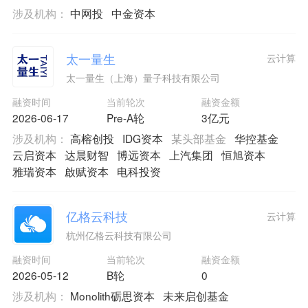
涉及机构：
中网投
中金资本
太一量生
云计算
太一量生（上海）量子科技有限公司
融资时间
当前轮次
融资金额
2026-06-17
Pre-A轮
3亿元
涉及机构：
高榕创投
IDG资本
某头部基金
华控基金
云启资本
达晨财智
博远资本
上汽集团
恒旭资本
雅瑞资本
啟赋资本
电科投资
亿格云科技
云计算
杭州亿格云科技有限公司
融资时间
当前轮次
融资金额
2026-05-12
B轮
0
涉及机构：
Monolith砺思资本
未来启创基金