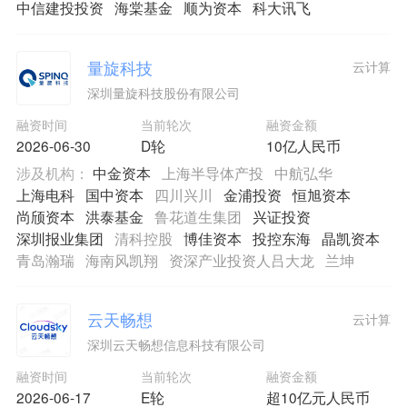
中信建投投资
海棠基金
顺为资本
科大讯飞
量旋科技
云计算
深圳量旋科技股份有限公司
融资时间
当前轮次
融资金额
2026-06-30
D轮
10亿人民币
涉及机构：
中金资本
上海半导体产投
中航弘华
上海电科
国中资本
四川兴川
金浦投资
恒旭资本
尚颀资本
洪泰基金
鲁花道生集团
兴证投资
深圳报业集团
清科控股
博佳资本
投控东海
晶凯资本
青岛瀚瑞
海南风凯翔
资深产业投资人吕大龙
兰坤
云天畅想
云计算
深圳云天畅想信息科技有限公司
融资时间
当前轮次
融资金额
2026-06-17
E轮
超10亿元人民币