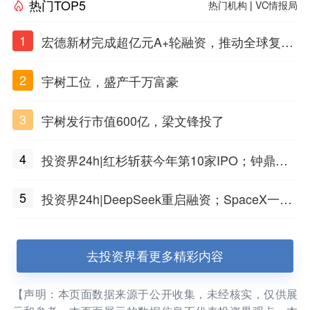
热门TOP5
热门机构
|
VC情报局
1
宏德新材完成超亿元A+轮融资，推动全球复合
材料工程化应用
2
宇树工位，盛产千万富豪
3
宇树发行市值600亿，梁文锋投了
4
投资界24h|红杉斩获今年第10家IPO；钟鼎投
出一个千亿IPO；SpaceX腰斩，马斯克财富缩
5
投资界24h|DeepSeek重启融资；SpaceX一夜
水
市值蒸发1.5万亿；上海国投，一举投7家GP
去投资界看更多精彩内容
【声明：本页面数据来源于公开收集，未经核实，仅供展