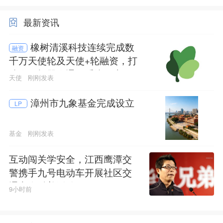
最新资讯
橡树清溪科技连续完成数
融资
千万天使轮及天使+轮融资，打
造人形机器人通用系统及应用
天使
刚刚发表
平台
漳州市九象基金完成设立
LP
基金
刚刚发表
互动闯关学安全，江西鹰潭交
警携手九号电动车开展社区交
通安全科普活动
9小时前