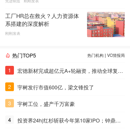
先进制造
刚刚发表
工厂HR总在救火？人力资源体
系搭建的深度解析
刚刚发表
热门TOP5
热门机构
|
VC情报局
1
宏德新材完成超亿元A+轮融资，推动全球复合
材料工程化应用
2
宇树发行市值600亿，梁文锋投了
3
宇树工位，盛产千万富豪
4
投资界24h|红杉斩获今年第10家IPO；钟鼎投
出一个千亿IPO；SpaceX腰斩，马斯克财富缩