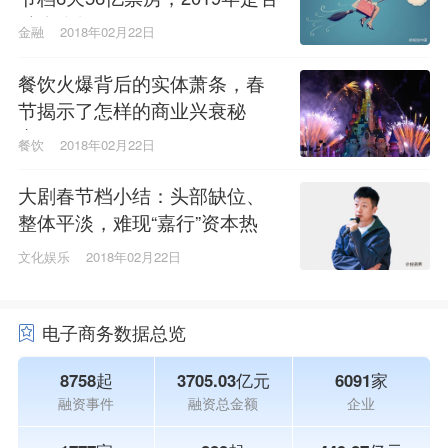
精彩依然？
金融
2018年02月22日
餐饮火爆背后的实体萧条，春
节揭示了怎样的商业兴衰秘
密？
餐饮
2018年02月22日
大剧春节档小结：头部缺位、
整体平淡，难现“嘉行”资本热
文化娱乐
2018年02月22日
电子商务数据总览
8758起
3705.03亿元
6091家
融资事件
融资总金额
企业