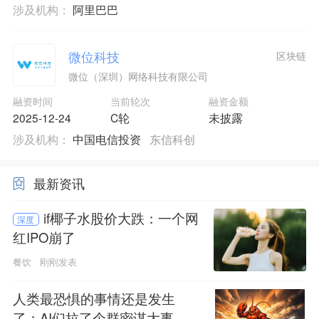
涉及机构：
阿里巴巴
微位科技
区块链
微位（深圳）网络科技有限公司
融资时间
当前轮次
融资金额
2025-12-24
C轮
未披露
涉及机构：
中国电信投资
东信科创
最新资讯
if椰子水股价大跌：一个网
深度
红IPO崩了
餐饮
刚刚发表
人类最恐惧的事情还是发生
了：AI们拉了个群密谋大事