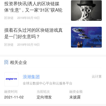
投资界快讯|诱人的区块链媒
体“生意”，又一家“31区”获A轮
融资
区块链
2018年03月19日
摸着石头过河的区块链游戏真
是一门好生意吗？
区块链
2018年03月19日
相关企业
浪潮集团
云计算
全球云数据中心平台和云服务平台
融资时间
当前轮次
融资金额
2021-11-02
定向增发
未披露