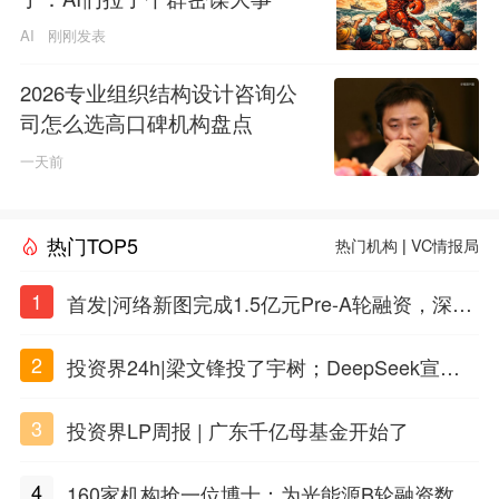
AI
刚刚发表
2026专业组织结构设计咨询公
司怎么选高口碑机构盘点
一天前
热门TOP5
热门机构
|
VC情报局
1
首发|河络新图完成1.5亿元Pre-A轮融资，深耕i
PSC原创细胞技术
2
投资界24h|梁文锋投了宇树；DeepSeek宣布
大幅涨价；贝恩资本买下贡茶
3
投资界LP周报 | 广东千亿母基金开始了
4
160家机构抢一位博士：为光能源B轮融资数亿