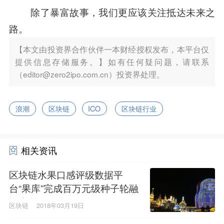
除了暴富故事，我们更应该关注抵达未来之
路。
【本文由投资界合作伙伴一本财经授权发布，本平台仅
提供信息存储服务。】如有任何疑问题，请联系
（editor@zero2ipo.com.cn）投资界处理。
浪潮
区块链
ICO
区块链行业
相关资讯
区块链水果口感评级数据平
台“果库”完成百万元级种子轮融
资|投资界链讯
区块链
2018年03月19日