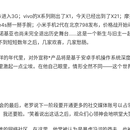
入3G；vivo的X系列刚出了X1，今天已经出到了X21；
摩
Phone4s掰一掰手腕；小米手机2代在北京798发布，价格战
，诺基亚也尚未完全退出历史舞台……这是一个新生与旧主一
不到短短数年之后，几家欢喜，几家愁肠。
的年代里，对外宣称*产品将是基于安卓手机
操作
系统深度
里激起一点尘埃。在他自己眼里，情形全然不同——这个世
布会的最后，老罗说下一阶段要开通更多的社交媒体账号以占
了，我还要脸。”笑着说出这话之后，观众们心领神会地哄堂大
的网络社区。在这里，他常被认为是暴虎冯河的莽夫，也