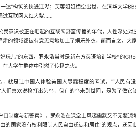
通一达”构筑的快递江湖；芙蓉姐姐横空出世，在清华大学BB
通过互联网大红大紫……
民意识被正在崛起的互联网野蛮传播的年代，人性深处对
严肃的领域都被有意无意地加上了娱乐外衣，简而言之，大家
好玩儿”的东西。罗永浩当时是
新东方
英语培训学校*的GR
，在大学生群体中引燃了传播之火。
，就是让中国人体验美国人愚蠢程度的考试。”“人民有
。”“人们喜欢说枪打出头鸟，但有的鸟来到世间，是为了做它
口制度与新警察》，罗永浩在课堂上风趣幽默又不无悲凉
自由的国家没有权利限制人民自由迁徙和居住”的观点，还因