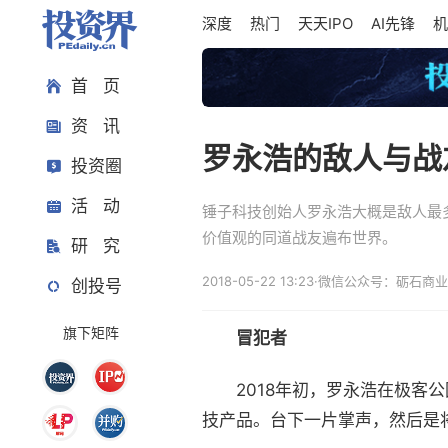
深度
热门
天天IPO
AI先锋
机
首 页
资 讯
罗永浩的敌人与战
投资圈
活 动
锤子科技创始人罗永浩大概是敌人最
价值观的同道战友遍布世界。
研 究
2018-05-22 13:23
·
微信公众号：砺石商业
创投号
旗下矩阵
冒犯者
2018年初，罗永浩在极客公
技产品。台下一片掌声，然后是