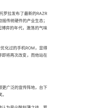
托罗拉
发布了最新的RAZR
开始动摇传统硬件的产业生态；
起博弈的年代，激荡的气味
优化过的手机ROM，显得
界即将再次改变，而他站在
领更广泛的宣传阵地，台下
笑。
被认为是尖酸刻薄之徒。罗