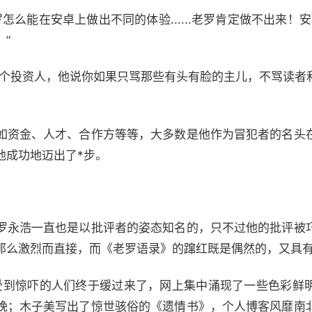
么能在安卓上做出不同的体验......老罗肯定做不出来！安
”
投资人，他说你如果只骂那些有头有脸的主儿，不骂读者
资金、人才、合作方等等，大多数是他作为冒犯者的名头
他成功地迈出了*步。
永浩一直也是以批评者的姿态知名的，只不过他的批评被
那么激烈而直接，而《老罗语录》的蹿红既是偶然的，又具
到惊吓的人们终于缓过来了，网上集中涌现了一些色彩鲜
晚；木子美写出了惊世骇俗的《遗情书》，个人博客风靡南