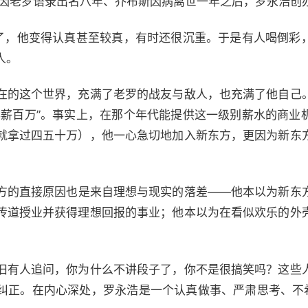
因老罗语录出名八年、乔布斯因病离世一年之后，罗永浩创
，他变得认真甚至较真，有时还很沉重。于是有人喝倒彩
人。
的这个世界，充满了老罗的战友与敌人，也充满了他自己
年薪百万”。事实上，在那个年代能提供这一级别薪水的商业
就拿过四五十万），他一心急切地加入新东方，更因为新东
的直接原因也是来自理想与现实的落差——他本以为新东
传道授业并获得理想回报的事业；他本以为在看似欢乐的外
有人追问，你为什么不讲段子了，你不是很搞笑吗？这些
纠正。在内心深处，罗永浩是一个认真做事、严肃思考、不希