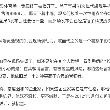
鸟巢体育场，谜底终于被揭开了。除了坚果R1次世代旗舰手
站，售价9999元。那天下着小雨，观众们披着一次性雨衣坐
坚果3发布会还要低一些，而那场发布会已经是
锤子科技
历
灵活现的DJ式现场调动力，取而代之的是一个喜怒不形
在现场失望了，倒还是能在其个人微博上看到熟悉的“老
要小心的是：在其微博留言，有被拉黑的风险，哪怕这条留
没变，他依旧是一个对冲突毫不介意的冒犯者。
倚、态度
温和
的企业家，如果这企业家实在是有性格，那他
手机界，他既不温和，更不缄默，于是在2012年5月创立锤
一说话，就招黑。