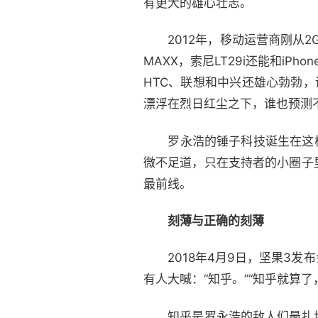
有更大的雄心壮志。
2012年，移动运营商刚从2G进
MAXX，索尼LT29i还能和i
HTC、联想和中兴还雄心勃勃
漂浮在烈日红尘之下，谁也预测
罗永浩的锤子科技诞生在这样
微不足道，只在支持者的小圈子
最前线。
刻薄与正确的刻薄
2018年4月9日，坚果3发
有人大喊：“知乎。”“知乎就算
知乎是罗永浩的敌人们最扎堆