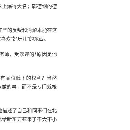
S上爆得大名；郭德纲的德
庄严
的反叛和消解本能在这
喜欢“好玩儿”的东西。
E老师，受欢迎的*原因是他
没有品位低下的权利？当然
该做的事，而不是专门躲枪
地描述了自己和同事们在北
此给
新东方
惹来了不大不小