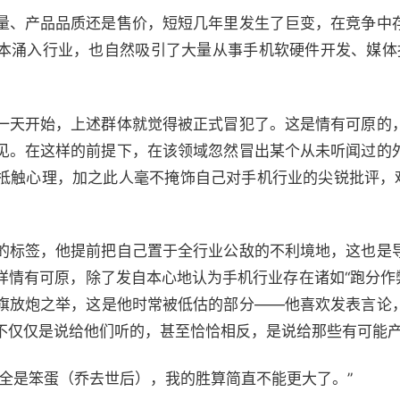
、产品品质还是售价，短短几年里发生了巨变，在竞争中
本涌入行业，也自然吸引了大量从事手机软硬件开发、媒体
天开始，上述群体就觉得被正式冒犯了。这是情有可原的
见。在这样的前提下，在该领域忽然冒出某个从未听闻过的
抵触心理，加之此人毫不掩饰自己对手机行业的尖锐批评，难
标签，他提前把自己置于全行业公敌的不利境地，这也是
情有可原，除了发自本心地认为手机行业存在诸如“跑分作弊”
旗放炮之举，这是他时常被低估的部分——他喜欢发表言论
不仅仅是说给他们听的，甚至恰恰相反，是说给那些有可能
是笨蛋（乔去世后），我的胜算简直不能更大了。”