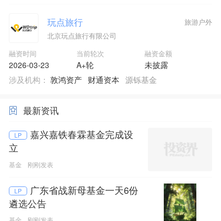
玩点旅行
旅游户外
北京玩点旅行有限公司
融资时间
当前轮次
融资金额
2026-03-23
A+轮
未披露
涉及机构：
敦鸿资产
财通资本
源铄基金
最新资讯
嘉兴嘉铁春霖基金完成设
LP
立
基金
刚刚发表
广东省战新母基金一天6份
LP
遴选公告
基金
刚刚发表