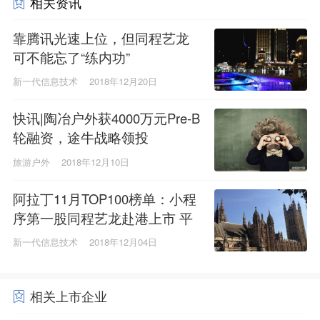
相关资讯
靠腾讯光速上位，但同程艺龙
可不能忘了“练内功”
新一代信息技术
2018年12月20日
快讯|陶冶户外获4000万元Pre-B
轮融资，途牛战略领投
旅游户外
2018年12月10日
阿拉丁11月TOP100榜单：小程
序第一股同程艺龙赴港上市 平
台小程序竞争激烈
新一代信息技术
2018年12月04日
相关上市企业