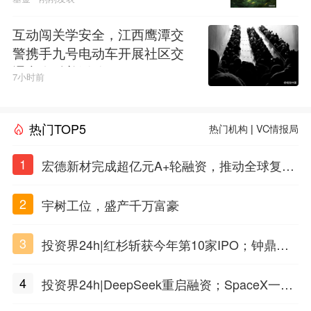
互动闯关学安全，江西鹰潭交
警携手九号电动车开展社区交
通安全科普活动
7小时前
热门TOP5
热门机构
|
VC情报局
1
宏德新材完成超亿元A+轮融资，推动全球复合
材料工程化应用
2
宇树工位，盛产千万富豪
3
投资界24h|红杉斩获今年第10家IPO；钟鼎投
出一个千亿IPO；SpaceX腰斩，马斯克财富缩
4
投资界24h|DeepSeek重启融资；SpaceX一夜
水
市值蒸发1.5万亿；上海国投，一举投7家GP