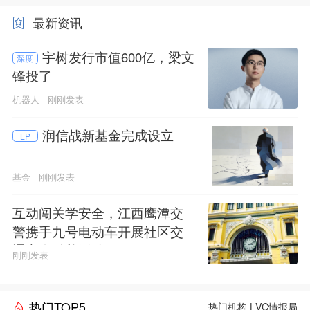
最新资讯
宇树发行市值600亿，梁文
深度
锋投了
机器人
刚刚发表
润信战新基金完成设立
LP
基金
刚刚发表
互动闯关学安全，江西鹰潭交
警携手九号电动车开展社区交
通安全科普活动
刚刚发表
热门TOP5
热门机构
|
VC情报局