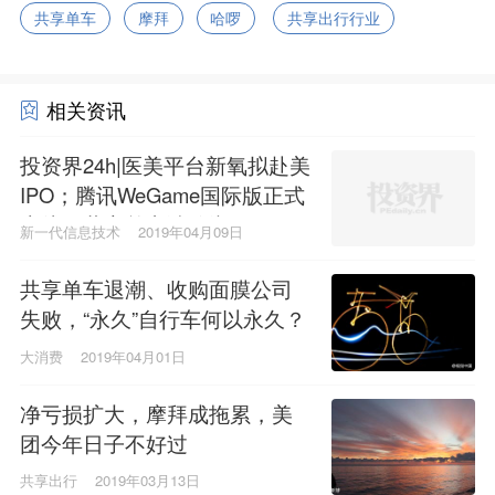
共享单车
摩拜
哈啰
共享出行行业
相关资讯
投资界24h|医美平台新氧拟赴美
IPO；腾讯WeGame国际版正式
上线；共享单车涨价潮
新一代信息技术
2019年04月09日
共享单车退潮、收购面膜公司
失败，“永久”自行车何以永久？
大消费
2019年04月01日
净亏损扩大，摩拜成拖累，美
团今年日子不好过
共享出行
2019年03月13日