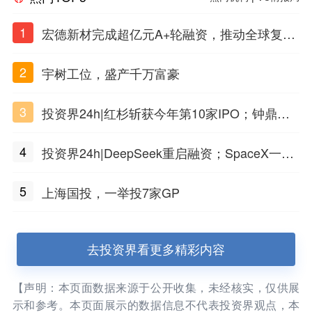
1
宏德新材完成超亿元A+轮融资，推动全球复合
材料工程化应用
2
宇树工位，盛产千万富豪
3
投资界24h|红杉斩获今年第10家IPO；钟鼎投
出一个千亿IPO；SpaceX腰斩，马斯克财富缩
4
投资界24h|DeepSeek重启融资；SpaceX一夜
水
市值蒸发1.5万亿；上海国投，一举投7家GP
5
上海国投，一举投7家GP
去投资界看更多精彩内容
【声明：本页面数据来源于公开收集，未经核实，仅供展
示和参考。本页面展示的数据信息不代表投资界观点，本