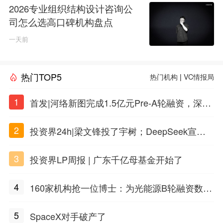
2026专业组织结构设计咨询公
司怎么选高口碑机构盘点
一天前
热门TOP5
热门机构
|
VC情报局
1
首发|河络新图完成1.5亿元Pre-A轮融资，深耕i
PSC原创细胞技术
2
投资界24h|梁文锋投了宇树；DeepSeek宣布
大幅涨价；贝恩资本买下贡茶
3
投资界LP周报 | 广东千亿母基金开始了
4
160家机构抢一位博士：为光能源B轮融资数亿
元
5
SpaceX对手破产了