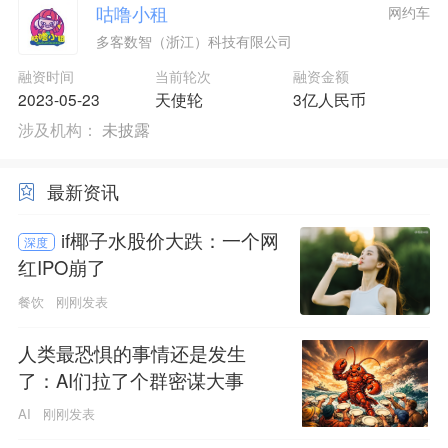
咕噜小租
网约车
多客数智（浙江）科技有限公司
融资时间
当前轮次
融资金额
2023-05-23
天使轮
3亿人民币
涉及机构：
未披露
最新资讯
if椰子水股价大跌：一个网
深度
红IPO崩了
餐饮
刚刚发表
人类最恐惧的事情还是发生
了：AI们拉了个群密谋大事
AI
刚刚发表