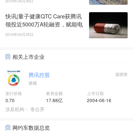
2019年04月26日
快讯|量子健康QTC Care获腾讯
领投近5000万A轮融资，赋能电
子药研发及医疗险服务再升级
2019年04月25日
相关上市企业
腾讯控股
深圳市
游戏
发行价格
募资金额
上市日期
3.70
17.88亿
2004-06-16
涉及机构：
非公开
网约车数据总览