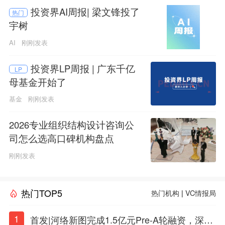
投资界AI周报| 梁文锋投了
热门
宇树
AI
刚刚发表
投资界LP周报 | 广东千亿
LP
母基金开始了
基金
刚刚发表
2026专业组织结构设计咨询公
司怎么选高口碑机构盘点
刚刚发表
热门TOP5
热门机构
|
VC情报局
1
首发|河络新图完成1.5亿元Pre-A轮融资，深耕i