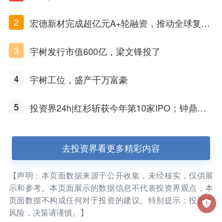
PSC原创细胞技术
2
宏德新材完成超亿元A+轮融资，推动全球复合
材料工程化应用
3
宇树发行市值600亿，梁文锋投了
4
宇树工位，盛产千万富豪
5
投资界24h|红杉斩获今年第10家IPO；钟鼎投
出一个千亿IPO；SpaceX腰斩，马斯克财富缩
水
去投资界看更多精彩内容
【声明：本页面数据来源于公开收集，未经核实，仅供展
示和参考。本页面展示的数据信息不代表投资界观点，本
页面数据不构成任何对于投资的建议。特别提示：投资有
风险，决策请谨慎。】