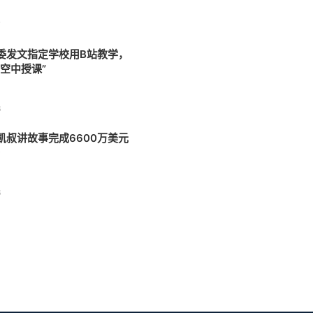
7
委发文指定学校用B站教学，
“空中授课”
6
台凯叔讲故事完成6600万美元
资
6