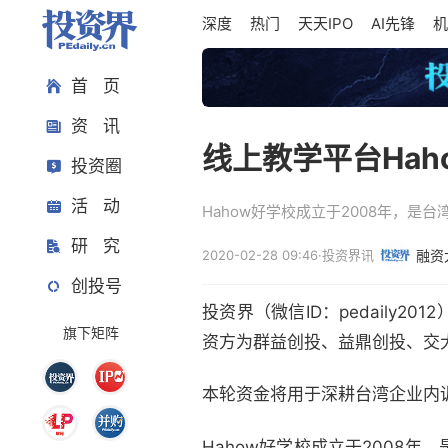
深度
热门
天天IPO
AI先锋
机
首 页
资 讯
线上教学平台Hah
投资圈
活 动
Hahow好学校成立于2008年，
研 究
2020-02-28 09:46
·
投资界讯
融资
创投号
投资界（微信ID：pedaily2
旗下矩阵
资方为群益创投、益鼎创投、交
本轮资金将用于深耕台湾企业内
Hahow好学校成立于2008