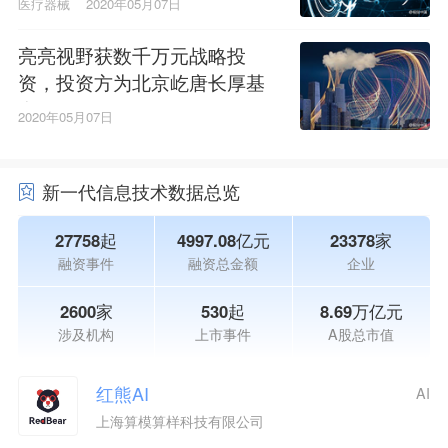
医疗器械
2020年05月07日
亮亮视野获数千万元战略投
资，投资方为北京屹唐长厚基
金
2020年05月07日
新一代信息技术数据总览
27758起
4997.08亿元
23378家
融资事件
融资总金额
企业
2600家
530起
8.69万亿元
涉及机构
上市事件
A股总市值
红熊AI
AI
上海算模算样科技有限公司