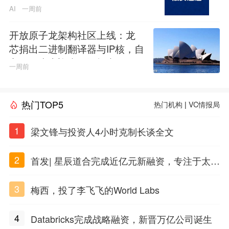
代推理基础设施
AI
一周前
开放原子龙架构社区上线：龙
芯捐出二进制翻译器与IP核，自
主CPU生态迎来开源拐点
一周前
热门TOP5
热门机构
|
VC情报局
1
梁文锋与投资人4小时克制长谈全文
2
首发| 星辰道合完成近亿元新融资，专注于太空
态势感知和商业航天
3
梅西，投了李飞飞的World Labs
4
Databricks完成战略融资，新晋万亿公司诞生