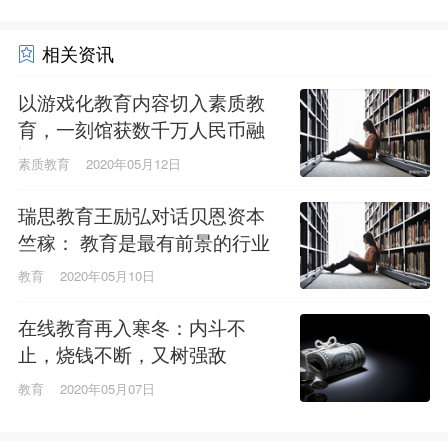
相关资讯
以游戏化教育内容切入素质教
育，一刻馆获数千万人民币融
资
素质教育
2020年05月12日
瑞思教育王励弘对话贝恩资本
竺稼： 教育是最有前景的行业
之一
教育
2020年05月10日
在线教育再入寒冬：内斗不
止，烧钱不断，又树强敌
教育
2020年05月07日