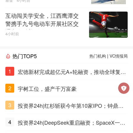
基金
4小时前
互动闯关学安全，江西鹰潭交
警携手九号电动车开展社区交
通安全科普活动
4小时前
热门TOP5
热门机构
|
VC情报局
1
宏德新材完成超亿元A+轮融资，推动全球复合
材料工程化应用
2
宇树工位，盛产千万富豪
3
投资界24h|红杉斩获今年第10家IPO；钟鼎投
出一个千亿IPO；SpaceX腰斩，马斯克财富缩
4
投资界24h|DeepSeek重启融资；SpaceX一夜
水
市值蒸发1.5万亿；上海国投，一举投7家GP