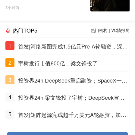
8小时前
热门TOP5
热门机构
|
VC情报局
1
首发|河络新图完成1.5亿元Pre-A轮融资，深耕i
PSC原创细胞技术
2
宇树发行市值600亿，梁文锋投了
3
投资界24h|DeepSeek重启融资；SpaceX一夜
市值蒸发1.5万亿；上海国投，一举投7家GP
4
投资界24h|梁文锋投了宇树；DeepSeek宣布
大幅涨价；贝恩资本买下贡茶
5
首发|矩阵起源完成超千万美元A轮融资，加速
企业级AI基础设施研发