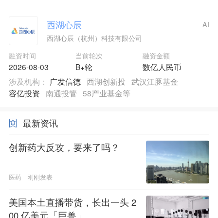
西湖心辰
AI
西湖心辰（杭州）科技有限公司
融资时间
当前轮次
融资金额
2026-08-03
B+轮
数亿人民币
涉及机构：
广发信德
西湖创新投
武汉江豚基金
容亿投资
南通投管
58产业基金等
最新资讯
创新药大反攻，要来了吗？
医药
刚刚发表
美国本土直播带货，长出一头 2
00 亿美元「巨兽」