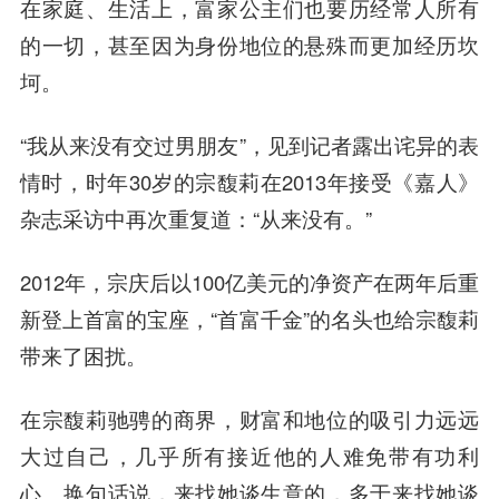
在家庭、生活上，富家公主们也要历经常人所有
的一切，甚至因为身份地位的悬殊而更加经历坎
坷。
“我从来没有交过男朋友”，见到记者露出诧异的表
情时，时年30岁的宗馥莉在2013年接受《嘉人》
杂志采访中再次重复道：“从来没有。”
2012年，宗庆后以100亿美元的净资产在两年后重
新登上首富的宝座，“首富千金”的名头也给宗馥莉
带来了困扰。
在宗馥莉驰骋的商界，财富和地位的吸引力远远
大过自己，几乎所有接近他的人难免带有功利
心。换句话说，来找她谈生意的，多于来找她谈