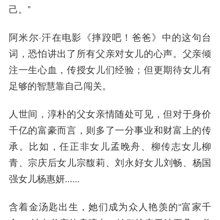
己。”
阿米尔·汗在电影《摔跤吧！爸爸》中的这句台
词，恐怕讲出了所有父亲对女儿的心声。父亲倾
注一生心血，传授女儿们经验；但更期待女儿有
足够的
智慧
靠自己闯关。
人世间，淳朴的父女亲情随处可见，但对于身价
千亿的富豪而言，则多了一分事业和财富上的传
承。比如，
任正非
女儿孟晚舟、
柳传志
女儿
柳
青
、
宗庆后
女儿宗馥莉、
刘永好
女儿
刘畅
、杨国
强女儿杨惠妍......
含着金汤匙出生，她们成为众人艳羡的“富家千