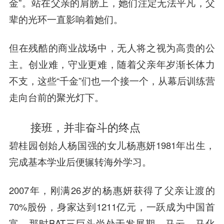
金”。站在父亲的肩膀上，她们注定无法
平凡
，父
辈的光环一直影响着她们。
但在残酷的商业战场中，无人将之视为高贵的公
主。创业难，守业更难，随着父亲年岁渐长体力
不支，这些“千金”们也一个接一个，从幕后训练营
走向台前的聚光灯下。
接班，并非奋斗的终点
碧桂园
创始人杨国强的女儿杨惠妍1981年出生，
完成基本学业后便辗转海外学习。
2007年，刚满26岁的杨惠妍获得了父亲让渡的
70%股份，身家达到1211亿元，一跃成为中国首
富。那时BAT三巨头尚处于发展期，
马云
、
马化