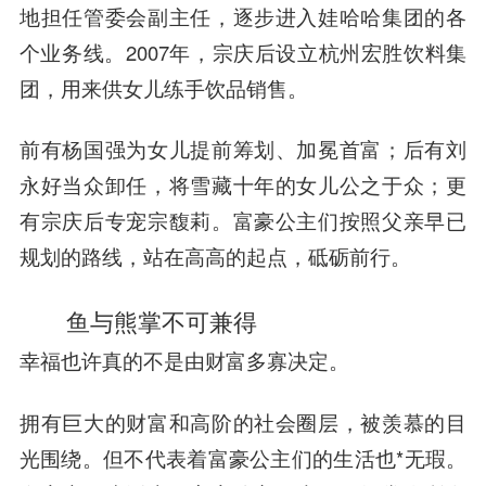
地担任管委会副主任，逐步进入娃哈哈集团的各
个业务线。2007年，宗庆后设立杭州宏胜饮料集
团，用来供女儿练手饮品销售。
前有杨国强为女儿提前筹划、加冕首富；后有刘
永好当众卸任，将雪藏十年的女儿公之于众；更
有宗庆后专宠宗馥莉。富豪公主们按照父亲早已
规划的路线，站在高高的起点，砥砺前行。
鱼与熊掌不可兼得
幸福也许真的不是由财富多寡决定。
拥有巨大的财富和高阶的社会圈层，被羡慕的目
光围绕。但不代表着富豪公主们的生活也*无瑕。