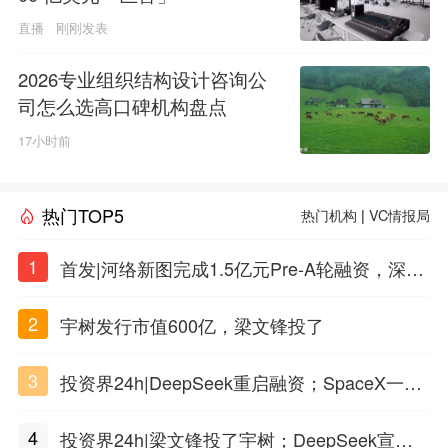
直播
刚刚发表
2026专业组织结构设计咨询公
司怎么选高口碑机构盘点
17小时前
热门TOP5
热门机构
|
VC情报局
1
首发|河络新图完成1.5亿元Pre-A轮融资，深耕i
PSC原创细胞技术
2
宇树发行市值600亿，梁文锋投了
3
投资界24h|DeepSeek重启融资；SpaceX一夜
市值蒸发1.5万亿；上海国投，一举投7家GP
4
投资界24h|梁文锋投了宇树；DeepSeek宣布