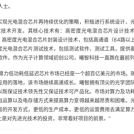
人士。
实现光电混合芯片再持续优化的策略，积极进行系统设计、
试技术开发。其核心技术有：高密度光电混合芯片设计技
；高密度光电混合芯片封装设计技术，包括高通道（64路以
度光电混合芯片测试技术，包括测试软件、测试工具，提供
式软件。作为光子计算领域初创公司，曦智科技一直跑在最前
高算力低功耗低延迟芯片市场已经是一个超百亿美元的市场。随
应用的落地，该市场继续高速成长。曦智拥有顶尖的光学团
以既保证技术领先性又保证技术可产品化。市场对算力及功
电运算以及电存储方式来提高算力变得越来越昂贵和困难。
易的开发方式，更低的生产成本，更低的运营费用去满足算
上是对先进光技术的投资，非常看
好项目
的前景。”