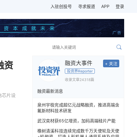
入驻创投号
寻求报道
APP
登录
融资
融资大事件
+ 关注
投资界Reporter
收录文章
24318篇
融资最新消息
电芯片设
泉州宇极完成超亿元战略融资，推进高端含
氟新材料技术研发
武汉奕材获65亿增资，加码高端硅片产能
橡树清溪科技连续完成数千万天使轮及天使
+轮融资，打造人形机器人通用系统及应用