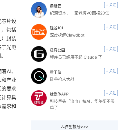
+ 关注
杨继云
纪源资本，一家老牌VC回报20亿
光芯片设
+ 关注
硅谷101
术，包括
深度拆解Clawdbot
上）封装
基于光电
+ 关注
极客公园
列。
程序员已经用不起 Claude 了
着AI、
+ 关注
量子位
硅谷抢人大战
队和产业
耗的要求
+ 关注
钛媒体APP
光计算具
科技巨头「流血」搞AI，华尔街不买
力需求和
单了
入驻创投号>>>