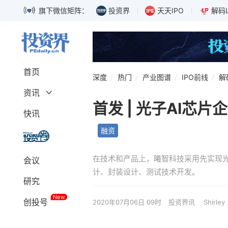
旗下微信矩阵：
投资界
天天IPO
解码
首页
深度
热门
产业图谱
IPO前线
解
资讯
首发 | 光子AI芯
深度
融资
快讯
募资
独角兽
融资
上市
科创板
巨头
IPO
在技术和产品上，曦智科技采用先实现
会议
政策
解码LP
计、封装设计、测试技术开发。
研究
New
创投号
2020年07月06日 09时
投资界讯
Shirley