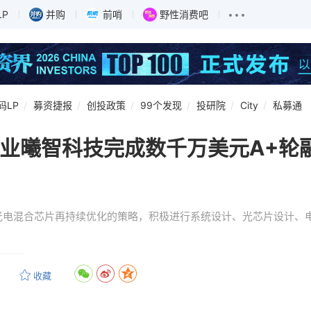
LP
并购
前哨
野性消费吧
码LP
募资捷报
创投政策
99个发现
投研院
City
私募通
片企业曦智科技完成数千万美元A+轮
光电混合芯片再持续优化的策略，积极进行系统设计、光芯片设计、
收藏