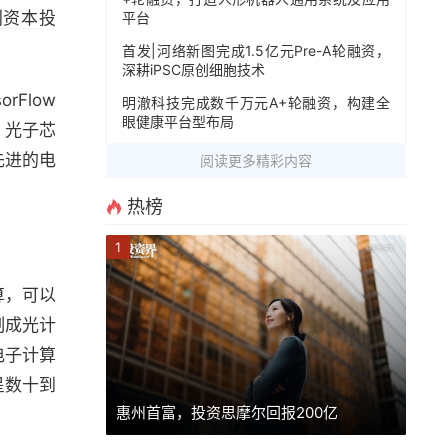
利资本
投
平台
首发|河络新图完成1.5亿元Pre-A轮融资，
深耕iPSC原创细胞技术
Flow
明澈科技完成数千万元A+轮融资，构建全
眼健康平台型布局
。光子芯
先进的电
阅读更多精彩内容
热榜
1
算，可以
制成光计
电子计算
呈数十到
惠州首富，投资思摩尔回报200亿