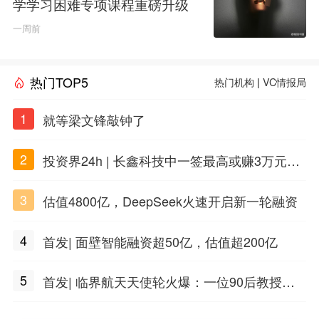
学学习困难专项课程重磅升级
一周前
热门TOP5
热门机构
|
VC情报局
1
就等梁文锋敲钟了
2
投资界24h | 长鑫科技中一签最高或赚3万元；
DeepSeek准备明年上市；合肥产投设立50亿
3
估值4800亿，DeepSeek火速开启新一轮融资
兴质新域基金
4
首发| 面壁智能融资超50亿，估值超200亿
5
首发| 临界航天天使轮火爆：一位90后教授用A
I造火箭