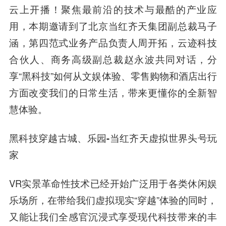
云上开播！聚焦最前沿的技术与最酷的产业应
用，本期邀请到了
北京
当红齐天集团
副总裁马子
涵，第四范式业务产品负责人周开拓，云迹科技
合伙人
、商务高级副总裁
赵永
波
共同对话，分
享“黑科技”如何从文娱体验、零售购物和酒店出行
方面改变我们的日常生活，带来更懂你的全新
智
慧
体验。
黑科技穿越古城、乐园-当红齐天虚拟世界头号玩
家
VR实景革命性技术已经开始广泛用于各类休闲娱
乐场所，在带给我们
虚拟现实
“穿越”体验的同时，
又能让我们全感官沉浸式享受
现代科技
带来的丰