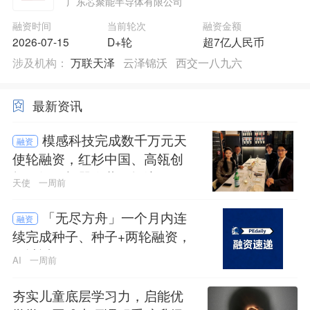
广东芯聚能半导体有限公司
融资时间
当前轮次
融资金额
2026-07-15
D+轮
超7亿人民币
涉及机构：
万联天泽
云泽锦沃
西交一八九六
最新资讯
模感科技完成数千万元天
融资
使轮融资，红杉中国、高瓴创
投、智元机器人共同押注
天使
一周前
「无尽方舟」一个月内连
融资
续完成种子、种子+两轮融资，
累计近亿元
AI
一周前
夯实儿童底层学习力，启能优