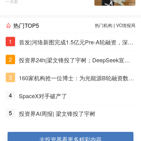
一天前
热门TOP5
热门机构
|
VC情报局
1
首发|河络新图完成1.5亿元Pre-A轮融资，深耕i
PSC原创细胞技术
2
投资界24h|梁文锋投了宇树；DeepSeek宣布
大幅涨价；贝恩资本买下贡茶
3
160家机构抢一位博士：为光能源B轮融资数亿
元
4
SpaceX对手破产了
5
投资界AI周报| 梁文锋投了宇树
去投资界看更多精彩内容