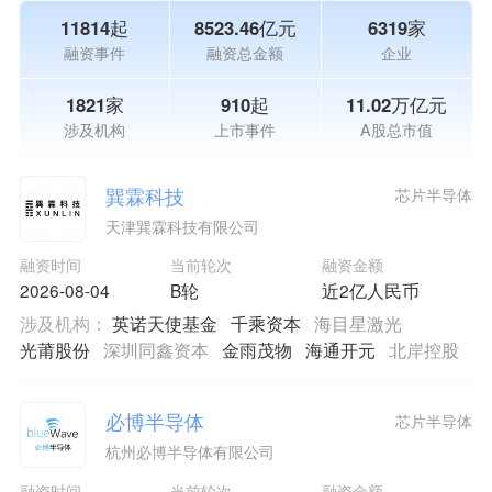
11814起
8523.46亿元
6319家
融资事件
融资总金额
企业
1821家
910起
11.02万亿元
涉及机构
上市事件
A股总市值
巽霖科技
芯片半导体
天津巽霖科技有限公司
融资时间
当前轮次
融资金额
2026-08-04
B轮
近2亿人民币
涉及机构：
英诺天使基金
千乘资本
海目星激光
光莆股份
深圳同鑫资本
金雨茂物
海通开元
北岸控股
必博半导体
芯片半导体
杭州必博半导体有限公司
融资时间
当前轮次
融资金额