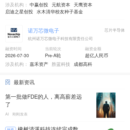
涉及机构：
中赢创投
元航资本
天鹰资本
启迪之星创投
水木清华校友种子基金
诺万芯微电子
芯片半导体
杭州诺万芯微电子科技有限责任公司
融资时间
当前轮次
融资金额
2026-07-30
Pre-A轮
超亿人民币
涉及机构：
嘉禾资产
胜蓝科技
成都高科
最新资讯
第一批做FDE的人，离高薪差远
了
AI
刚刚发表
橡树清溪科技连续完成数
融资