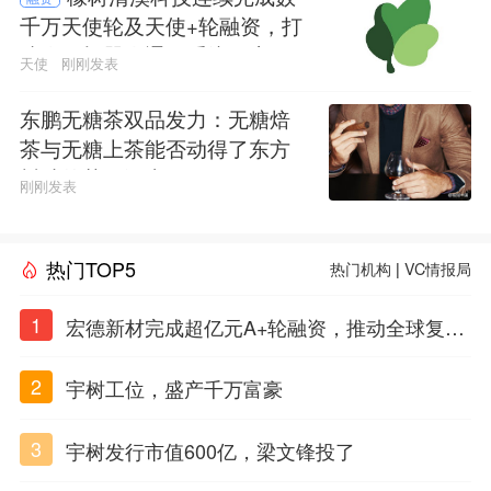
千万天使轮及天使+轮融资，打
造人形机器人通用系统及应用
天使
刚刚发表
平台
东鹏无糖茶双品发力：无糖焙
茶与无糖上茶能否动得了东方
树叶的茶饮江山
刚刚发表
热门TOP5
热门机构
|
VC情报局
1
宏德新材完成超亿元A+轮融资，推动全球复合
材料工程化应用
2
宇树工位，盛产千万富豪
3
宇树发行市值600亿，梁文锋投了