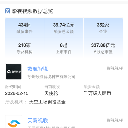
影视视频数据总览
434起
39.74亿元
352家
融资事件
融资总金额
企业
210家
8起
337.88亿元
涉及机构
上市事件
A股总市值
数航智境
影视视频
苏州数航智境科技有限公司
融资时间
当前轮次
融资金额
2026-02-15
天使轮
千万级人民币
涉及机构：
天空工场创投基金
天翼视联
影视视频