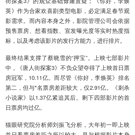
街探案3》的观众基础毋庸置疑；《你好，李焕
英》作为合家欢喜剧类型电影，必定满足春节观
影需求。而内容本身之外，影院管理公司会依据
预售票房、想看指数、宣发曝光度等实时热度指
标，以及考虑该影片的发行方能力，进行排片。
最终结果支撑了蔡晓雪的“押宝”。上映七部影片
中，《唐人街探案3》不负众望夺得了上映首日票
房冠军，10.11亿。而尽管《你好，李焕英》排名
第二，但与*名票房差距较大，仅2.91亿。《刺杀
小说家》以1.37亿紧追其后。剩下四部影片的首
日票房均过亿。
猫眼研究院分析师
刘振
飞分析，大年初一即上映
首日看票房差距之所以较大，是与根据影片本身