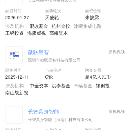
天翼视联科技股份有限公司
融资时间
当前轮次
融资金额
2026-01-27
天使轮
未披露
涉及机构：
混改基金
杭州金投
沐曦集成电路
工银投资
海康威视
高瓴资本
微联星智
影视视频
深圳市微联星智科技有限公司
融资时间
当前轮次
融资金额
2025-12-11
C轮
超4亿人民币
涉及机构：
中金资本
洪泰基金
卓远基金
锡创投
南山战新投
长智具身智能
影视视频
长智具身智能（海南）科技有限公司
融资时间
当前轮次
融资金额