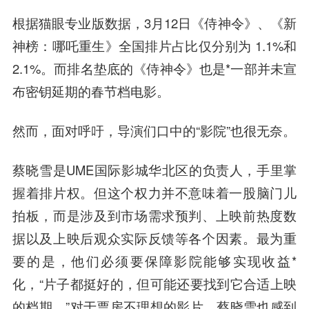
根据猫眼专业版数据，3月12日《侍神令》、《新
神榜：哪吒重生》全国排片占比仅分别为 1.1%和
2.1%。而排名垫底的《侍神令》也是*一部并未宣
布密钥延期的春节档电影。
然而，面对呼吁，导演们口中的“影院”也很无奈。
蔡晓
雪是UME国际影城华北区的负责人，手里掌
握着排片权。但这个权力并不意味着一股脑门儿
拍板，而是涉及到市场需求预判、上映前热度数
据以及上映后观众实际反馈等各个因素。最为重
要的是，他们必须要保障影院能够实现收益*
化，“片子都挺好的，但可能还要找到它合适上映
的档期。”对于票房不理想的影片，蔡晓雪也感到