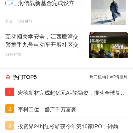
润信战新基金完成设立
LP
基金
43分钟前
互动闯关学安全，江西鹰潭交
警携手九号电动车开展社区交
通安全科普活动
53分钟前
热门TOP5
热门机构
|
VC情报局
1
宏德新材完成超亿元A+轮融资，推动全球复合
材料工程化应用
2
宇树工位，盛产千万富豪
3
投资界24h|红杉斩获今年第10家IPO；钟鼎投