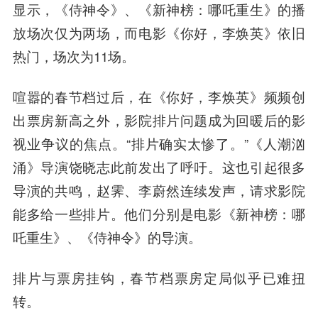
显示，《侍神令》、《新神榜：哪吒重生》的播
放场次仅为两场，而电影《你好，李焕英》依旧
热门，场次为11场。
喧嚣的春节档过后，在《你好，李焕英》频频创
出票房新高之外，影院排片问题成为回暖后的影
视业争议的焦点。“排片确实太惨了。”《人潮汹
涌》导演饶晓志此前发出了呼吁。这也引起很多
导演的共鸣，赵霁、李蔚然连续发声，请求影院
能多给一些排片。他们分别是电影《新神榜：哪
吒重生》、《侍神令》的导演。
排片与票房挂钩，春节档票房定局似乎已难扭
转。