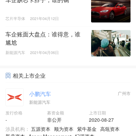
芯片半导体
2021年04月12日
车企账面大盘点：谁得意，谁
尴尬
新能源汽车
2021年04月06日
相关上市企业
小鹏汽车
广州市
新能源汽车
发行价格
募资金额
上市日期
-
非公开
2020-08-27
涉及机构：
五源资本
顺为资本
紫牛基金
高瓴资本