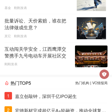
基金
刚刚发表
批量诉讼、天价索赔，谁在把
法律做成生意？
其它
刚刚发表
互动闯关学安全，江西鹰潭交
警携手九号电动车开展社区交
通安全科普活动
刚刚发表
热门TOP5
热门机构
|
VC情报局
1
嘉立创敲钟，深圳千亿IPO诞生
2
宏德新材完成超亿元A+轮融资，推动全球复合