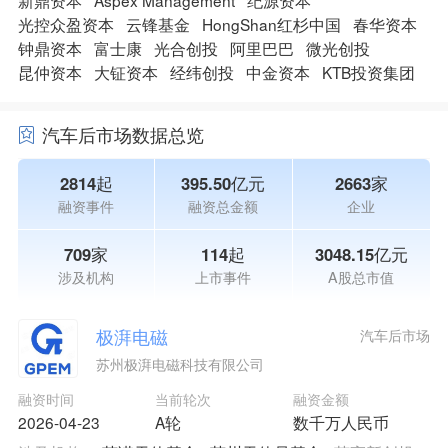
新鼎资本
Aspex Management
纪源资本
光控众盈资本
云锋基金
HongShan红杉中国
春华资本
钟鼎资本
富士康
光合创投
阿里巴巴
微光创投
昆仲资本
大钲资本
经纬创投
中金资本
KTB投资集团
汽车后市场数据总览
2814起
395.50亿元
2663家
融资事件
融资总金额
企业
709家
114起
3048.15亿元
涉及机构
上市事件
A股总市值
极湃电磁
汽车后市场
苏州极湃电磁科技有限公司
融资时间
当前轮次
融资金额
2026-04-23
A轮
数千万人民币