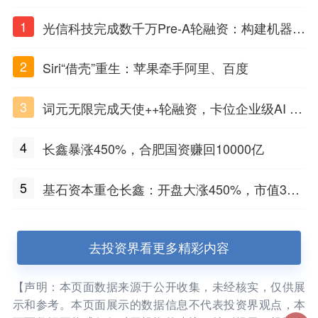
1
光信科技完成数千万Pre-A轮融资：构建机器理
解物质世界的光电智能体，定义Physical AI感
2
Siri“借壳”重生：苹果牵手阿里、百度
知闭环
3
词元无限完成天使++轮融资，卡位企业级AI Ag
ent基础设施赛道
4
长鑫暴涨450%，合肥国资赚回10000亿
5
基石资本重仓长鑫：开盘大涨450%，市值3万
亿
去投资界看更多精彩内容
【声明：本页面数据来源于公开收集，未经核实，仅供展
示和参考。本页面展示的数据信息不代表投资界观点，本