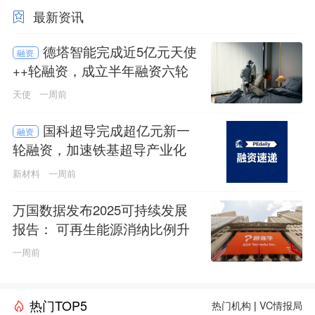
最新资讯
德塔智能完成近5亿元天使
融资
++轮融资，成立半年融资六轮
天使
一周前
国科超导完成超亿元新一
融资
轮融资，加速铁基超导产业化
新材料
一周前
万国数据发布2025可持续发展
报告： 可再生能源消纳比例升
至60%，以绿色算力底座驱动AI
一周前
时代发展
热门TOP5
热门机构
|
VC情报局