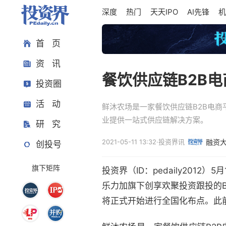
深度
热门
天天IPO
AI先锋
机
首 页
资 讯
餐饮供应链B2B
投资圈
活 动
鲜沐农场是一家餐饮供应链B2B电
业提供一站式供应链解决方案。
研 究
2021-05-11 13:32
·
投资界讯
融资
创投号
旗下矩阵
投资界（ID：pedaily20
乐力加旗下创享欢聚投资跟投的B
将正式开始进行全国化布点。此前