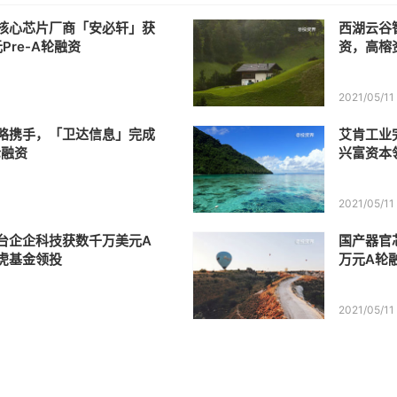
核心芯片厂商「安必轩」获
西湖云谷
Pre-A轮融资
资，高榕
2021/05/11
略携手，「卫达信息」完成
艾肯工业
轮融资
兴富资本
2021/05/11
台企企科技获数千万美元A
国产器官
虎基金领投
万元A轮
2021/05/11