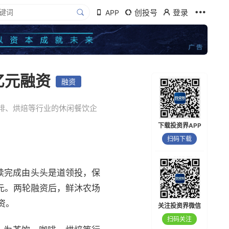
创投号
登录
APP
亿元融资
融资
啡、烘焙等行业的休闲餐饮企
下载投资界APP
扫码下载
已连续完成由头头是道领投，保
元。两轮融资后，鲜沐农场
资。
关注投资界微信
扫码关注