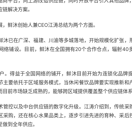
B电商平台，向上游改造供应链，同时开放平台引入其他品牌
应链解决方案。
展，鲜沐创始人兼CEO江涛总结为两个方面。
鲜沐已在广深、福建、川渝等多城落地，开始规模化扩张，
网络铺设。目前，鲜沐在全国拥有20个合作仓点，辐射40
户。得益于全国网络的铺开，鲜沐目前开始为连锁化品牌
节主要依托于区域服务模式，当休闲餐饮品牌要实现推新和
而目前市场缺乏成熟的，能够跨区域提供覆盖整个供应链体
术管控以及中台供应链的数字化升级。江涛介绍到，传统采
区采购，还在核心水果品类上，逐步引进先进的育种、采后
至做到全年供应。