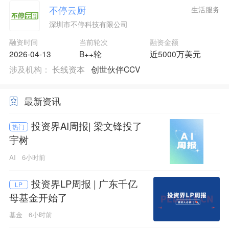
不停云厨
生活服务
深圳市不停科技有限公司
融资时间
当前轮次
融资金额
2026-04-13
B++轮
近5000万美元
涉及机构：
长线资本
创世伙伴CCV
最新资讯
投资界AI周报| 梁文锋投了
热门
宇树
AI
6小时前
投资界LP周报 | 广东千亿
LP
母基金开始了
基金
6小时前