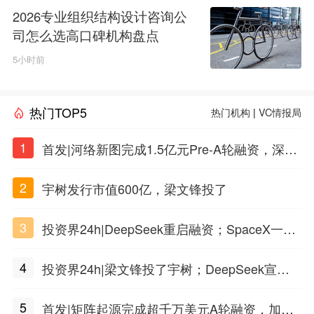
2026专业组织结构设计咨询公
司怎么选高口碑机构盘点
5小时前
热门TOP5
热门机构
|
VC情报局
1
首发|河络新图完成1.5亿元Pre-A轮融资，深耕i
PSC原创细胞技术
2
宇树发行市值600亿，梁文锋投了
3
投资界24h|DeepSeek重启融资；SpaceX一夜
市值蒸发1.5万亿；上海国投，一举投7家GP
4
投资界24h|梁文锋投了宇树；DeepSeek宣布
大幅涨价；贝恩资本买下贡茶
5
首发|矩阵起源完成超千万美元A轮融资，加速