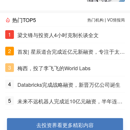
热门TOP5
热门机构
|
VC情报局
1
梁文锋与投资人4小时克制长谈全文
2
首发| 星辰道合完成近亿元新融资，专注于太空
态势感知和商业航天
3
梅西，投了李飞飞的World Labs
4
Databricks完成战略融资，新晋万亿公司诞生
5
未来不远机器人完成近10亿元融资，半年连获
三轮融资
去投资界看更多精彩内容