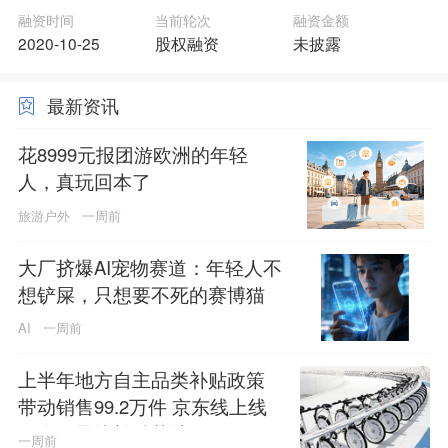
融资时间
当前轮次
融资金额
2020-10-25
股权融资
未披露
最新资讯
花8999元报团游欧洲的年轻
人，真玩回本了
旅游户外
一周前
大厂挤爆AI宠物赛道：年轻人不
想铲屎，只想要不死的赛博猫
咪？
AI
一周前
上半年地方自主品类补贴政策
带动销售99.2万件 京东线上线
下全面承接补贴落地
一周前