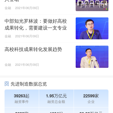
金融
2021年06月09日
中部知光罗林波：要做好高校
成果转化，需要建设一支专业
队伍
金融
2021年06月09日
高校科技成果转化发展趋势
金融
2021年06月09日
先进制造数据总览
39263起
1.95万亿元
22599家
融资事件
融资总金额
企业