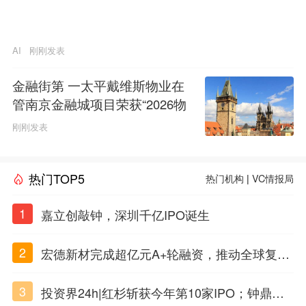
AI
刚刚发表
金融街第 一太平戴维斯物业在
管南京金融城项目荣获“2026物
业服务行业示范基地”称号
刚刚发表
热门TOP5
热门机构
|
VC情报局
1
嘉立创敲钟，深圳千亿IPO诞生
2
宏德新材完成超亿元A+轮融资，推动全球复合
材料工程化应用
3
投资界24h|红杉斩获今年第10家IPO；钟鼎投