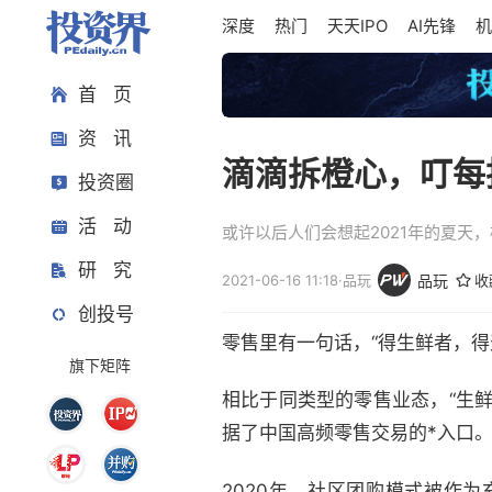
深度
热门
天天IPO
AI先锋
机
首 页
资 讯
滴滴拆橙心，叮每
投资圈
活 动
或许以后人们会想起2021年的夏天
研 究
2021-06-16 11:18
·
品玩
品玩
收
创投号
零售里有一句话，“得生鲜者，得
旗下矩阵
相比于同类型的零售业态，“生
据了中国高频零售交易的*入口
2020年，社区团购模式被作