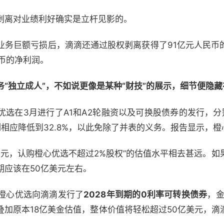
剥离对业绩利好确实是立杆见影的。
业务巨额亏损后，滴滴还通过股权剥离获得了91亿元人民币
币的净利润。
“独立成人”，不如说更像是某种“财技”的展示，细节便隐
优选在3月进行了A1和A2轮融资以及可换股债券的发行，分
相应降低到32.8%，以此免除了并表的义务。报告显示，橙
亿美元，认购橙心优选不超过2%股权”的估值水平相去甚远。
期应该在50亿美元左右。
橙心优选向滴滴发行了
2028年到期的0利率可转换债券
，
叠加原本18亿美金估值，整体价值将轻松超过50亿美元，滴