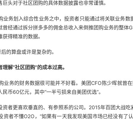
售巨头对于社区团购的具体数据披露也非常谨慎。
购业务划入综合性业务之中，投资者只能通过将关联业务数
就曾经通过拆分拼多多的佣金总收入来倒推团购业务的整体G
难获得精准的数据。
背后的算盘或许是复杂的。
理解“社区团购”的成本过高。
购业务的财务数据很可能并不好看。美团CFO
陈少晖
就曾在
民币60亿元，其中“一半亏损来自美团优选”。
资者更喜欢垂直的、有参照系的公司。2015年百团大战吃
投资者不懂O2O，“如果有一天我发现美国市场已经没有了认