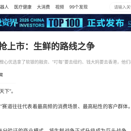
器人
医疗健康
大消费
视频
99个发现
抢上市：生鲜的路线之争
，橙心优选拿了软银的融资、“叮每”要去纽约、钱大妈要去香港，他
藏
天下”。
鲜”赛道往往代表着最高频的消费场景、最高粘性的客户群体
。
为充分验证的商业模式，将生鲜战争正式升级成为巨头战争