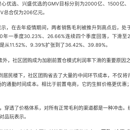
心优选、兴盛优选的GMV目标分别为2000亿、1500亿、1
MV总合仅为206亿元。
明书显示，在去年疫情期间，两者销售毛利被推升到高点后，处
年一季度30.23%、26.66%连续四个季度回落，下滑至20
11.52%、9.39%扩张到了36.42%、39.89%。
素外，社区团购成为加剧前置仓模式利润率下滑的重要原因
到居民楼下，社区团购省去了大量的中间环节成本，不仅将
场的通勤时间成本。相比于前置电商，它的生鲜价格更优惠
法，穿透了价格体系，对所有正常毛利的渠道都是一种冲击。
曾对品玩表示。