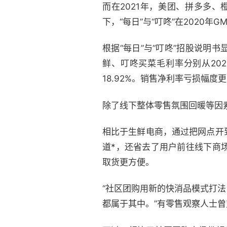
而在2021年，美团、拼多多、橙
下，“每日”与“叮咚”在2020年G
根据“每日”与“叮咚”招股说
鲜、叮咚买菜毛利率分别从2020
18.92%。销售净利率亏损幅度更是从
除了线下整体零售氛围回暖等因
相比于生鲜电商，通过把网点开
道*，还省去了用户前往线下商
取货更方便。
“社区团购用新的快消品模式打
都属于其中。”有零售观察人士